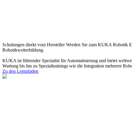
Schulungen direkt vom Hersteller
Werden Sie zum KUKA Robotik Exper
Robotikweiterbildung. ​
KUKA ist führender Spezialist für Automatisierung und bietet weltw
Wartung bis hin zu Spezialtrainings wie die Integration mehrerer Rob
Zu den Lernpfaden
Entdecken Sie unsere Lernpfade im Detail
Ob in der Planung, als In
Führungskräfte, Planer und Konstrukteure
Behalten Sie den