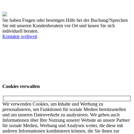
Zyklusphasen ab und unterstützen Sie in allen Bereichen.
Sie haben Fragen oder benötigen Hilfe bei der Buchung?
Sprechen
Sie mit unseren Kundenberatern vor Ort und lassen Sie sich
individuell beraten.
Kontakte weltweit
Unsere Angebote richten sich ausschließlich an Unternehmer. Wir
schließen keine Verträge mit Verbrauchern. Schulen und
Privatpersonen wenden sich für weitere Informationen und die dort
gültigen Preise bitte an ihr örtliches College.
© KUKA SE & Co. KGaA
KUKA Customer
Service
Impressum
Datenschutzerklärung
Cookies verwalten
Cookies verwalten
Wir verwenden Cookies, um Inhalte und Werbung zu
personalisieren, um Funktionen für soziale Medien bereitzustellen
und um unseren Datenverkehr zu analysieren. Wir geben auch
Informationen über Ihre Nutzung unserer Website an unsere Partner
für soziale Medien, Werbung und Analysen weiter, die diese mit
anderen Informationen kombinieren können, die Sie ihnen zur