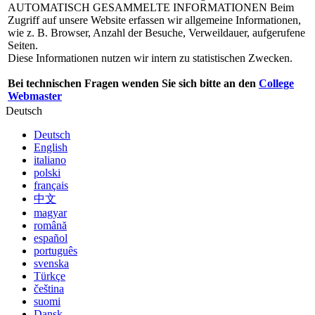
AUTOMATISCH GESAMMELTE INFORMATIONEN
Beim
Zugriff auf unsere Website erfassen wir allgemeine Informationen,
wie z. B. Browser, Anzahl der Besuche, Verweildauer, aufgerufene
Seiten.
Diese Informationen nutzen wir intern zu statistischen Zwecken.
Bei technischen Fragen wenden Sie sich bitte an den
College
Webmaster
Deutsch
Deutsch
English
italiano
polski
français
中文
magyar
română
español
português
svenska
Türkçe
čeština
suomi
Dansk