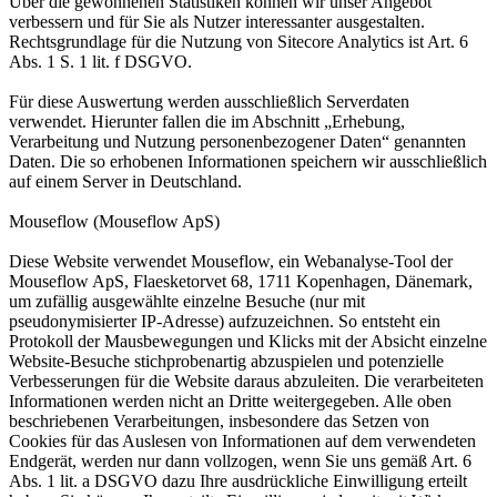
Über die gewonnenen Statistiken können wir unser Angebot
verbessern und für Sie als Nutzer interessanter ausgestalten.
Rechtsgrundlage für die Nutzung von Sitecore Analytics ist Art. 6
Abs. 1 S. 1 lit. f DSGVO.
Für diese Auswertung werden ausschließlich Serverdaten
verwendet. Hierunter fallen die im Abschnitt „Erhebung,
Verarbeitung und Nutzung personenbezogener Daten“ genannten
Daten. Die so erhobenen Informationen speichern wir ausschließlich
auf einem Server in Deutschland.
Mouseflow (Mouseflow ApS)
Diese Website verwendet Mouseflow, ein Webanalyse-Tool der
Mouseflow ApS, Flaesketorvet 68, 1711 Kopenhagen, Dänemark,
um zufällig ausgewählte einzelne Besuche (nur mit
pseudonymisierter IP-Adresse) aufzuzeichnen. So entsteht ein
Protokoll der Mausbewegungen und Klicks mit der Absicht einzelne
Website-Besuche stichprobenartig abzuspielen und potenzielle
Verbesserungen für die Website daraus abzuleiten. Die verarbeiteten
Informationen werden nicht an Dritte weitergegeben. Alle oben
beschriebenen Verarbeitungen, insbesondere das Setzen von
Cookies für das Auslesen von Informationen auf dem verwendeten
Endgerät, werden nur dann vollzogen, wenn Sie uns gemäß Art. 6
Abs. 1 lit. a DSGVO dazu Ihre ausdrückliche Einwilligung erteilt