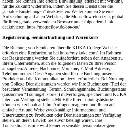
haben. Sie können Ihre erteilte Einwilligung jederzeit mit Wirkung
für die Zukunft widerrufen, indem Sie diesen Dienst über die
„Cookie-Einstellungen“ deaktivieren. Weiter können Sie eine
Aufzeichnung auf allen Websites, die Mouseflow einsetzen, global
für Ihren gerade verwendeten Browser unter folgendem Link
deaktivieren: https://mouseflow.de/opt-out/
Registrierung, Seminarbuchung und Warenkorb
Die Buchung von Seminaren über die KUKA College Website
erfordert eine Registrierung bei https://my.kuka.com/. Im Rahmen
der Registrierung werden Sie aufgefordert, neben den Angaben zu
Ihrem Unternehmen, auch die folgenden Daten zu Ihrer Person
anzugeben: Anrede, Nachname, Vorname, E-Mail-Adresse,
Telefonnummer. Diese Angaben sind für die Buchung unserer
Produkte und die Kommunikation hierzu erforderlich. Bei Nutzung
von College Dienstleistungen werden wir Ihre Buchungen (Titel der
besuchten Veranstaltung, Termin, Schulungsinhalte, Buchungsstatus
(zusammen "Trainingshistorie") mitverfolgen, speichern und KUKA
intern zur Verfügung stellen. Mit Hilfe Ihrer Trainingshistorie
können wir zeitnah auf Ihre Anfragen reagieren und Ihnen auf
einfache Art und Weise zweckmäßige Informationen und
Unterstützung zu Produkten oder Dienstleistungen zur Verfügung
stellen, an deren Erwerb Sie zuvor beteiligt waren. Ihre
Transaktionshistorie wird keinerlei sensible personenbezogene