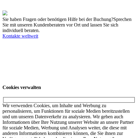
54 Termine
an 20 Standort(en)
Sie haben Fragen oder benötigen Hilfe bei der Buchung?
Sprechen
Sie mit unseren Kundenberatern vor Ort und lassen Sie sich
individuell beraten.
Kontakte weltweit
Unsere Angebote richten sich ausschließlich an Unternehmer. Wir
schließen keine Verträge mit Verbrauchern. Schulen und
Privatpersonen wenden sich für weitere Informationen und die dort
gültigen Preise bitte an ihr örtliches College.
© KUKA SE & Co. KGaA
KUKA Customer
Service
Impressum
Datenschutzerklärung
Cookies verwalten
Cookies verwalten
Wir verwenden Cookies, um Inhalte und Werbung zu
personalisieren, um Funktionen für soziale Medien bereitzustellen
und um unseren Datenverkehr zu analysieren. Wir geben auch
Informationen über Ihre Nutzung unserer Website an unsere Partner
für soziale Medien, Werbung und Analysen weiter, die diese mit
anderen Informationen kombinieren können, die Sie ihnen zur