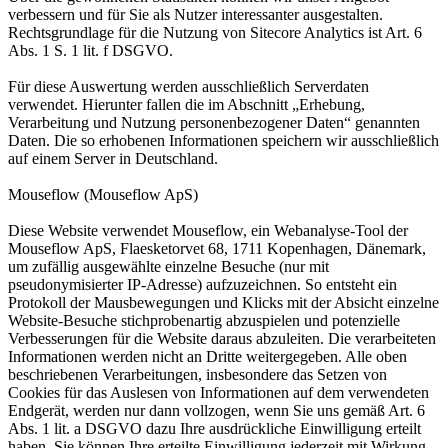
verbessern und für Sie als Nutzer interessanter ausgestalten.
Rechtsgrundlage für die Nutzung von Sitecore Analytics ist Art. 6
Abs. 1 S. 1 lit. f DSGVO.
Für diese Auswertung werden ausschließlich Serverdaten
verwendet. Hierunter fallen die im Abschnitt „Erhebung,
Verarbeitung und Nutzung personenbezogener Daten“ genannten
Daten. Die so erhobenen Informationen speichern wir ausschließlich
auf einem Server in Deutschland.
Mouseflow (Mouseflow ApS)
Diese Website verwendet Mouseflow, ein Webanalyse-Tool der
Mouseflow ApS, Flaesketorvet 68, 1711 Kopenhagen, Dänemark,
um zufällig ausgewählte einzelne Besuche (nur mit
pseudonymisierter IP-Adresse) aufzuzeichnen. So entsteht ein
Protokoll der Mausbewegungen und Klicks mit der Absicht einzelne
Website-Besuche stichprobenartig abzuspielen und potenzielle
Verbesserungen für die Website daraus abzuleiten. Die verarbeiteten
Informationen werden nicht an Dritte weitergegeben. Alle oben
beschriebenen Verarbeitungen, insbesondere das Setzen von
Cookies für das Auslesen von Informationen auf dem verwendeten
Endgerät, werden nur dann vollzogen, wenn Sie uns gemäß Art. 6
Abs. 1 lit. a DSGVO dazu Ihre ausdrückliche Einwilligung erteilt
haben. Sie können Ihre erteilte Einwilligung jederzeit mit Wirkung