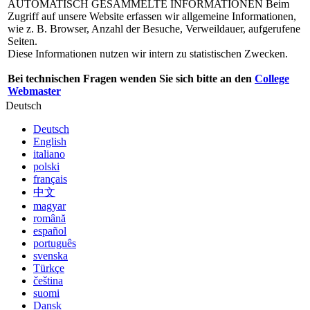
AUTOMATISCH GESAMMELTE INFORMATIONEN
Beim
Zugriff auf unsere Website erfassen wir allgemeine Informationen,
wie z. B. Browser, Anzahl der Besuche, Verweildauer, aufgerufene
Seiten.
Diese Informationen nutzen wir intern zu statistischen Zwecken.
Bei technischen Fragen wenden Sie sich bitte an den
College
Webmaster
Deutsch
Deutsch
English
italiano
polski
français
中文
magyar
română
español
português
svenska
Türkçe
čeština
suomi
Dansk