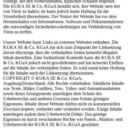
vorliegt- auf den vorhersehbaren, typischen Schaden begrenzt.
Die KUKA SE & Co. KGaA bemüht sich, ihre Website stets frei
von Viren zu halten; sie kann jedoch keine Haftung für die
Virenfreiheit übernehmen. Der Nutzer der Website hat vor dem
Herunterladen von Informationen, Software und Dokumentationen
alle notwendigen Sicherheitsvorkehrungen zur Verhinderung von
Viren zu treffen.
Unsere Website kann Links zu externen Websites enthalten. Die
KUKA SE & Co. KGaA hat sich zum Zeitpunkt der Linksetzung
davon überzeugt, dass die verknüpften Seiten keinerlei illegalen
Inhalt darstellen. Eine fortlaufende Kontrolle kann die KUKA SE
& Co. KGaA jedoch nicht gewährleisten und hat keinerlei Einfluss
auf die Inhalte der verknüpften Seiten. Es wird somit keine Haftung
für die Inhalte nach der Linksetzung übernommen.
COPYRIGHT
© KUKA SE & Co. KGaA,
Augsburg/Deutschland. Alle Rechte vorbehalten. Sämtliche Inhalte
wie Texte, Bilder, Grafiken, Ton-, Video- und Animationsdateien
sowie deren Arrangements unterliegen dem Schutz des
Urheberrechts und anderen Gesetzen zum Schutz geistigen
Eigentums. Inhalte dieser Website dürfen nicht zu kommerziellen
Zwecken kopiert, verbreitet oder verändert werden. Einige Inhalte
unterliegen zudem dem Urheberrecht Dritter. Das geistige
Eigentum ist durch verschiedene Rechte wie Patent-, Marken- und
Urheberrecht der KUKA SE & Co. KGaA geschützt.