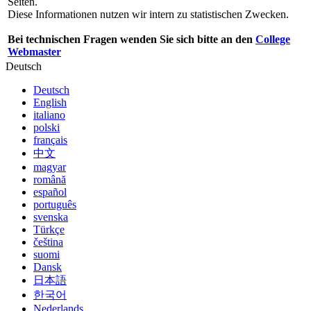
Seiten.
Diese Informationen nutzen wir intern zu statistischen Zwecken.
Bei technischen Fragen wenden Sie sich bitte an den
College
Webmaster
Deutsch
Deutsch
English
italiano
polski
français
中文
magyar
română
español
português
svenska
Türkçe
čeština
suomi
Dansk
日本語
한국어
Nederlands