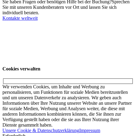
Sie haben Fragen oder benötigen Hilfe bei der Buchung?
Sprechen
Sie mit unseren Kundenberatern vor Ort und lassen Sie sich
individuell beraten.
Kontakte weltweit
Unsere Angebote richten sich ausschließlich an Unternehmer. Wir
schließen keine Verträge mit Verbrauchern. Schulen und
Privatpersonen wenden sich für weitere Informationen und die dort
gültigen Preise bitte an ihr örtliches College.
© KUKA SE & Co. KGaA
KUKA Customer
Service
Impressum
Datenschutzerklärung
Cookies verwalten
Cookies verwalten
Wir verwenden Cookies, um Inhalte und Werbung zu
personalisieren, um Funktionen für soziale Medien bereitzustellen
und um unseren Datenverkehr zu analysieren. Wir geben auch
Informationen über Ihre Nutzung unserer Website an unsere Partner
für soziale Medien, Werbung und Analysen weiter, die diese mit
anderen Informationen kombinieren können, die Sie ihnen zur
Verfügung gestellt haben oder die sie aus Ihrer Nutzung ihrer
Dienste gesammelt haben.
Unsere Cookie & Datenschutzerklärung
Impressum
Erforderlich