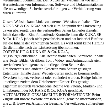
Virenfreiheit übernehmen. Der Nutzer der Website hat vor dem
Herunterladen von Informationen, Software und Dokumentationen
alle notwendigen Sicherheitsvorkehrungen zur Verhinderung von
Viren zu treffen.
Unsere Website kann Links zu externen Websites enthalten. Die
KUKA SE & Co. KGaA hat sich zum Zeitpunkt der Linksetzung
davon überzeugt, dass die verknüpften Seiten keinerlei illegalen
Inhalt darstellen. Eine fortlaufende Kontrolle kann die KUKA SE
& Co. KGaA jedoch nicht gewährleisten und hat keinerlei Einfluss
auf die Inhalte der verknüpften Seiten. Es wird somit keine Haftung
für die Inhalte nach der Linksetzung übernommen.
COPYRIGHT
© KUKA SE & Co. KGaA,
Augsburg/Deutschland. Alle Rechte vorbehalten. Sämtliche Inhalte
wie Texte, Bilder, Grafiken, Ton-, Video- und Animationsdateien
sowie deren Arrangements unterliegen dem Schutz des
Urheberrechts und anderen Gesetzen zum Schutz geistigen
Eigentums. Inhalte dieser Website dürfen nicht zu kommerziellen
Zwecken kopiert, verbreitet oder verändert werden. Einige Inhalte
unterliegen zudem dem Urheberrecht Dritter. Das geistige
Eigentum ist durch verschiedene Rechte wie Patent-, Marken- und
Urheberrecht der KUKA SE & Co. KGaA geschützt.
AUTOMATISCH GESAMMELTE INFORMATIONEN
Beim
Zugriff auf unsere Website erfassen wir allgemeine Informationen,
wie z. B. Browser, Anzahl der Besuche, Verweildauer, aufgerufene