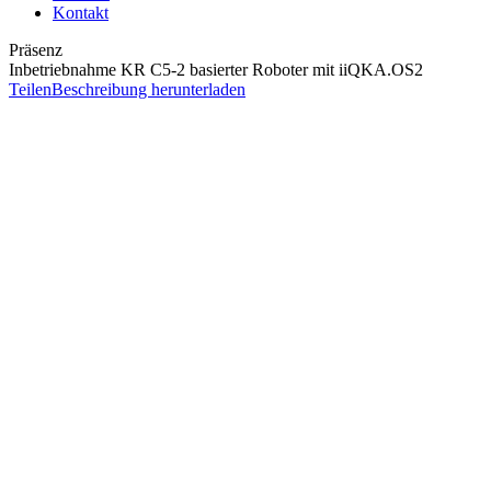
Kontakt
Präsenz
Inbetriebnahme KR C5-2 basierter Roboter mit iiQKA.OS2
Teilen
Beschreibung herunterladen
Ziel
Ziel des Seminars ist es, folgende Kompetenzen zu erlangen:
Robotersteuerung und Robotermechanik fachgerecht
installieren und verkabeln können
Justage, Werkzeug- und Werkstückvermessung mit
iiQKA.OS2 durchführen können
Kommunikation zwischen Robotersteuerung, SPS und
Roboterperipherie (z. B. Greifersystem) durch Inbetriebnahme
und Konfiguration von Feldbussystemen mittels
iiQWorks.Sim herstellen können
Das Robotersystem unter Berücksichtigung der einschlägigen
Sicherheitsvorschriften bedienen und manuell verfahren sowie
grundlegende Programmiertätigkeiten durchführen können
Voraussetzungen
Einschlägige Berufserfahrung im Bereich Automatisierungstechnik