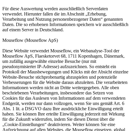
Für diese Auswertung werden ausschließlich Serverdaten
verwendet. Hierunter fallen die im Abschnitt „Erhebung,
Verarbeitung und Nutzung personenbezogener Daten“ genannten
Daten. Die so erhobenen Informationen speichern wir ausschließlich
auf einem Server in Deutschland.
Mouseflow (Mouseflow ApS)
Diese Website verwendet Mouseflow, ein Webanalyse-Tool der
Mouseflow ApS, Flaesketorvet 68, 1711 Kopenhagen, Dänemark,
um zufällig ausgewählte einzelne Besuche (nur mit
pseudonymisierter IP-Adresse) aufzuzeichnen. So entsteht ein
Protokoll der Mausbewegungen und Klicks mit der Absicht einzelne
Website-Besuche stichprobenartig abzuspielen und potenzielle
Verbesserungen für die Website daraus abzuleiten. Die verarbeiteten
Informationen werden nicht an Dritte weitergegeben. Alle oben
beschriebenen Verarbeitungen, insbesondere das Setzen von
Cookies für das Auslesen von Informationen auf dem verwendeten
Endgerät, werden nur dann vollzogen, wenn Sie uns gemäß Art. 6
Abs. 1 lit. a DSGVO dazu Ihre ausdrückliche Einwilligung erteilt
haben. Sie können Ihre erteilte Einwilligung jederzeit mit Wirkung
für die Zukunft widerrufen, indem Sie diesen Dienst über die
„Cookie-Einstellungen“ deaktivieren. Weiter können Sie eine
Aufzeichnung auf allen Websites, die Mouseflow einsetzen, global