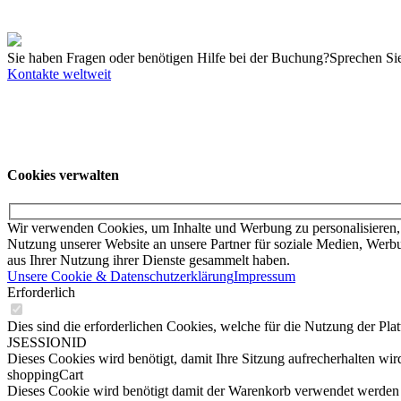
Englisch
Details
Sie haben Fragen oder benötigen Hilfe bei der Buchung?
Sprechen Sie
Kontakte weltweit
Unsere Angebote richten sich ausschließlich an Unternehmer. Wir schl
an ihr örtliches College.
© KUKA SE & Co. KGaA
KUKA Customer Service
Impressum
Date
Cookies verwalten
Wir verwenden Cookies, um Inhalte und Werbung zu personalisieren, 
Nutzung unserer Website an unsere Partner für soziale Medien, Werbu
aus Ihrer Nutzung ihrer Dienste gesammelt haben.
Unsere Cookie & Datenschutzerklärung
Impressum
Erforderlich
Dies sind die erforderlichen Cookies, welche für die Nutzung der Pla
JSESSIONID
Dieses Cookies wird benötigt, damit Ihre Sitzung aufrecherhalten wird
shoppingCart
Dieses Cookie wird benötigt damit der Warenkorb verwendet werden