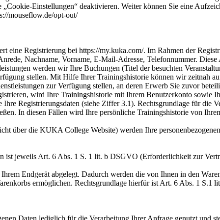
e „Cookie-Einstellungen“ deaktivieren. Weiter können Sie eine Aufzeich
s://mouseflow.de/opt-out/
 eine Registrierung bei https://my.kuka.com/. Im Rahmen der Registr
 Anrede, Nachname, Vorname, E-Mail-Adresse, Telefonnummer. Diese A
leistungen werden wir Ihre Buchungen (Titel der besuchten Veranstalt
fügung stellen. Mit Hilfe Ihrer Trainingshistorie können wir zeitnah a
leistungen zur Verfügung stellen, an deren Erwerb Sie zuvor beteiligt
trieren, wird Ihre Trainingshistorie mit Ihrem Benutzerkonto sowie Ih
 Ihre Registrierungsdaten (siehe Ziffer 3.1). Rechtsgrundlage für die Ve
ließen. In diesen Fällen wird Ihre persönliche Trainingshistorie von Ihr
icht über die KUKA College Website) werden Ihre personenbezogene
st jeweils Art. 6 Abs. 1 S. 1 lit. b DSGVO (Erforderlichkeit zur Vertr
f Ihrem Endgerät abgelegt. Dadurch werden die von Ihnen in den Ware
renkorbs ermöglichen. Rechtsgrundlage hierfür ist Art. 6 Abs. 1 S.1 li
nen Daten lediglich für die Verarbeitung Ihrer Anfrage genutzt und stet