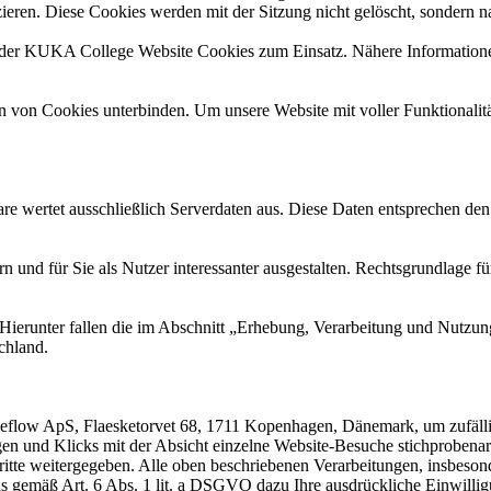
zieren. Diese Cookies werden mit der Sitzung nicht gelöscht, sondern na
 KUKA College Website Cookies zum Einsatz. Nähere Informationen 
von Cookies unterbinden. Um unsere Website mit voller Funktionalität
are wertet ausschließlich Serverdaten aus. Diese Daten entsprechen d
nd für Sie als Nutzer interessanter ausgestalten. Rechtsgrundlage für d
 Hierunter fallen die im Abschnitt „Erhebung, Verarbeitung und Nutz
chland.
flow ApS, Flaesketorvet 68, 1711 Kopenhagen, Dänemark, um zufällig
n und Klicks mit der Absicht einzelne Website-Besuche stichprobenart
Dritte weitergegeben. Alle oben beschriebenen Verarbeitungen, insbeso
emäß Art. 6 Abs. 1 lit. a DSGVO dazu Ihre ausdrückliche Einwilligung 