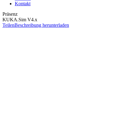
Kontakt
Präsenz
KUKA.Sim V4.x
Teilen
Beschreibung herunterladen
Filter und Sortierung
Nur verfügbare Termine anzeigen
Datum aufsteigend
Datum aufsteigend
Datum absteigend
04.11.2026 - 05.11.2026
Online
7 freie Plätze
Englisch
Details
04.11.2026 - 05.11.2026
Online
7 freie Plätze