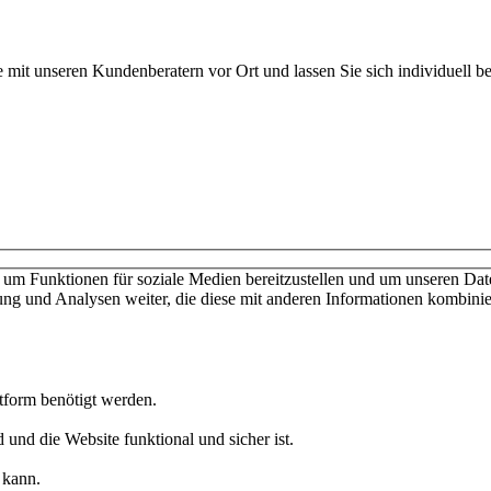
 mit unseren Kundenberatern vor Ort und lassen Sie sich individuell be
ießen keine Verträge mit Verbrauchern. Schulen und Privatpersonen wen
nschutzerklärung
Cookies verwalten
um Funktionen für soziale Medien bereitzustellen und um unseren Date
ng und Analysen weiter, die diese mit anderen Informationen kombinier
ttform benötigt werden.
 und die Website funktional und sicher ist.
 kann.