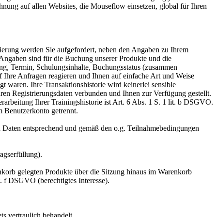
nung auf allen Websites, die Mouseflow einsetzen, global für Ihren
ierung werden Sie aufgefordert, neben den Angaben zu Ihrem
ngaben sind für die Buchung unserer Produkte und die
ung, Termin, Schulungsinhalte, Buchungsstatus (zusammen
uf Ihre Anfragen reagieren und Ihnen auf einfache Art und Weise
 waren. Ihre Transaktionshistorie wird keinerlei sensible
ren Registrierungsdaten verbunden und Ihnen zur Verfügung gestellt.
rarbeitung Ihrer Trainingshistorie ist Art. 6 Abs. 1 S. 1 lit. b DSGVO.
em Benutzerkonto getrennt.
n Daten entsprechend und gemäß den o.g. Teilnahmebedingungen
agserfüllung).
nkorb gelegten Produkte über die Sitzung hinaus im Warenkorb
t. f DSGVO (berechtigtes Interesse).
s vertraulich behandelt.