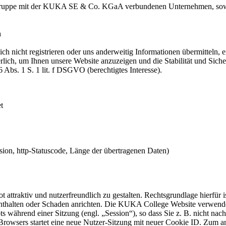
Gruppe mit der KUKA SE & Co. KGaA verbundenen Unternehmen, sowie 
n
sich nicht registrieren oder uns anderweitig Informationen übermitteln
derlich, um Ihnen unsere Website anzuzeigen und die Stabilität und Sic
6 Abs. 1 S. 1 lit. f DSGVO (berechtigtes Interesse).
t
ion, http-Statuscode, Länge der übertragenen Daten)
tiv und nutzerfreundlich zu gestalten. Rechtsgrundlage hierfür ist A
 enthalten oder Schaden anrichten. Die KUKA College Website verwend
hrend einer Sitzung (engl. „Session“), so dass Sie z. B. nicht nach d
rowsers startet eine neue Nutzer-Sitzung mit neuer Cookie ID. Zum 