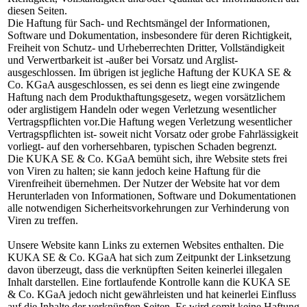
diesen Seiten.
Die Haftung für Sach- und Rechtsmängel der Informationen,
Software und Dokumentation, insbesondere für deren Richtigkeit,
Freiheit von Schutz- und Urheberrechten Dritter, Vollständigkeit
und Verwertbarkeit ist -außer bei Vorsatz und Arglist-
ausgeschlossen. Im übrigen ist jegliche Haftung der KUKA SE &
Co. KGaA ausgeschlossen, es sei denn es liegt eine zwingende
Haftung nach dem Produkthaftungsgesetz, wegen vorsätzlichem
oder arglistigem Handeln oder wegen Verletzung wesentlicher
Vertragspflichten vor.Die Haftung wegen Verletzung wesentlicher
Vertragspflichten ist- soweit nicht Vorsatz oder grobe Fahrlässigkeit
vorliegt- auf den vorhersehbaren, typischen Schaden begrenzt.
Die KUKA SE & Co. KGaA bemüht sich, ihre Website stets frei
von Viren zu halten; sie kann jedoch keine Haftung für die
Virenfreiheit übernehmen. Der Nutzer der Website hat vor dem
Herunterladen von Informationen, Software und Dokumentationen
alle notwendigen Sicherheitsvorkehrungen zur Verhinderung von
Viren zu treffen.
Unsere Website kann Links zu externen Websites enthalten. Die
KUKA SE & Co. KGaA hat sich zum Zeitpunkt der Linksetzung
davon überzeugt, dass die verknüpften Seiten keinerlei illegalen
Inhalt darstellen. Eine fortlaufende Kontrolle kann die KUKA SE
& Co. KGaA jedoch nicht gewährleisten und hat keinerlei Einfluss
auf die Inhalte der verknüpften Seiten. Es wird somit keine Haftung