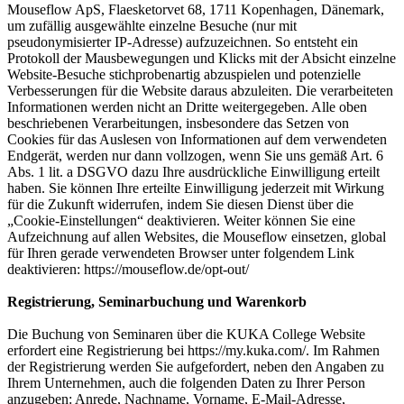
Mouseflow ApS, Flaesketorvet 68, 1711 Kopenhagen, Dänemark,
um zufällig ausgewählte einzelne Besuche (nur mit
pseudonymisierter IP-Adresse) aufzuzeichnen. So entsteht ein
Protokoll der Mausbewegungen und Klicks mit der Absicht einzelne
Website-Besuche stichprobenartig abzuspielen und potenzielle
Verbesserungen für die Website daraus abzuleiten. Die verarbeiteten
Informationen werden nicht an Dritte weitergegeben. Alle oben
beschriebenen Verarbeitungen, insbesondere das Setzen von
Cookies für das Auslesen von Informationen auf dem verwendeten
Endgerät, werden nur dann vollzogen, wenn Sie uns gemäß Art. 6
Abs. 1 lit. a DSGVO dazu Ihre ausdrückliche Einwilligung erteilt
haben. Sie können Ihre erteilte Einwilligung jederzeit mit Wirkung
für die Zukunft widerrufen, indem Sie diesen Dienst über die
„Cookie-Einstellungen“ deaktivieren. Weiter können Sie eine
Aufzeichnung auf allen Websites, die Mouseflow einsetzen, global
für Ihren gerade verwendeten Browser unter folgendem Link
deaktivieren: https://mouseflow.de/opt-out/
Registrierung, Seminarbuchung und Warenkorb
Die Buchung von Seminaren über die KUKA College Website
erfordert eine Registrierung bei https://my.kuka.com/. Im Rahmen
der Registrierung werden Sie aufgefordert, neben den Angaben zu
Ihrem Unternehmen, auch die folgenden Daten zu Ihrer Person
anzugeben: Anrede, Nachname, Vorname, E-Mail-Adresse,