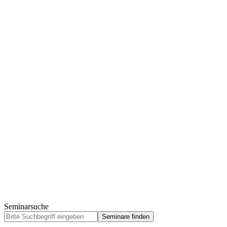
Seminarsuche
Kontakt
Bundles
Lernpfade
Suche
Sprache
Warenkorb
Anmelden
Seminarsuche
Contact
Bundles
Lernpfade
Anmelden
Sprache
Mein Konto
Sprache
Wählen Sie eine Sprache:
Wählen Sie eine Sprache:
Finden Sie ihre Bildungsprodukte
Seminarsuche
Seminare finden