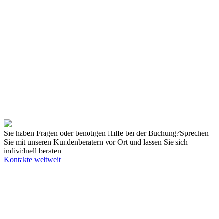
Land
Filter löschen
USA
Ort
Um unser weltweites Angebot sehen und nutzen zu können,
entfernen Sie den Länderfilter auf der linken Seite.
Sie haben Fragen oder benötigen Hilfe bei der Buchung?
Sprechen
Sie mit unseren Kundenberatern vor Ort und lassen Sie sich
individuell beraten.
Kontakte weltweit
Unsere Angebote richten sich ausschließlich an Unternehmer. Wir
schließen keine Verträge mit Verbrauchern. Schulen und
Privatpersonen wenden sich für weitere Informationen und die dort
gültigen Preise bitte an ihr örtliches College.
© KUKA SE & Co. KGaA
KUKA Customer