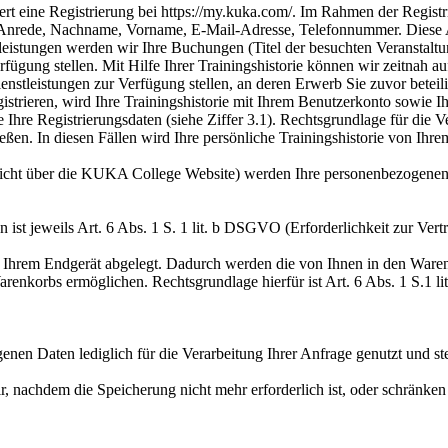
 eine Registrierung bei https://my.kuka.com/. Im Rahmen der Registr
 Anrede, Nachname, Vorname, E-Mail-Adresse, Telefonnummer. Diese A
leistungen werden wir Ihre Buchungen (Titel der besuchten Veranstalt
fügung stellen. Mit Hilfe Ihrer Trainingshistorie können wir zeitnah a
leistungen zur Verfügung stellen, an deren Erwerb Sie zuvor beteiligt
trieren, wird Ihre Trainingshistorie mit Ihrem Benutzerkonto sowie Ih
 Ihre Registrierungsdaten (siehe Ziffer 3.1). Rechtsgrundlage für die Ve
ließen. In diesen Fällen wird Ihre persönliche Trainingshistorie von Ihr
icht über die KUKA College Website) werden Ihre personenbezogene
st jeweils Art. 6 Abs. 1 S. 1 lit. b DSGVO (Erforderlichkeit zur Vertr
f Ihrem Endgerät abgelegt. Dadurch werden die von Ihnen in den Ware
renkorbs ermöglichen. Rechtsgrundlage hierfür ist Art. 6 Abs. 1 S.1 li
nen Daten lediglich für die Verarbeitung Ihrer Anfrage genutzt und stet
achdem die Speicherung nicht mehr erforderlich ist, oder schränken d