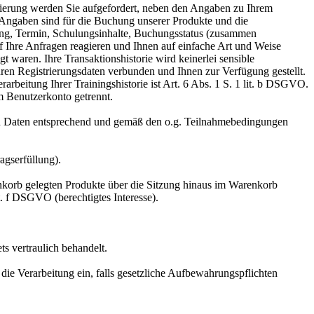
ierung werden Sie aufgefordert, neben den Angaben zu Ihrem
ngaben sind für die Buchung unserer Produkte und die
ung, Termin, Schulungsinhalte, Buchungsstatus (zusammen
uf Ihre Anfragen reagieren und Ihnen auf einfache Art und Weise
 waren. Ihre Transaktionshistorie wird keinerlei sensible
ren Registrierungsdaten verbunden und Ihnen zur Verfügung gestellt.
rarbeitung Ihrer Trainingshistorie ist Art. 6 Abs. 1 S. 1 lit. b DSGVO.
em Benutzerkonto getrennt.
n Daten entsprechend und gemäß den o.g. Teilnahmebedingungen
agserfüllung).
nkorb gelegten Produkte über die Sitzung hinaus im Warenkorb
t. f DSGVO (berechtigtes Interesse).
s vertraulich behandelt.
ie Verarbeitung ein, falls gesetzliche Aufbewahrungspflichten