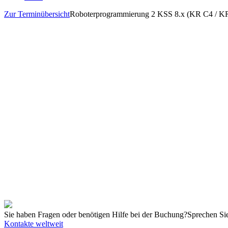
Zur Terminübersicht
Roboterprogrammierung 2 KSS 8.x (KR C4 / K
Details
Zeitraum:
Mo. 10. - Fr. 14.02.2025
Schulungszeiten:
09:00 - 17:00 Uhr MST
Anbieter
KUKA de Mexico S.de R.L.de C.V., MX San Luis
Buchungsschluss
05.02.2025
Teilnehmer
8
Freie Plätze
8
Sprache
Spanisch
Netto Preis
1.600,00 USD
Kontakt
Telefon
+52 (444) 500-3600
Email
kmx.college@kuka.com
Veranstaltungsort
Ort
KUKA de Mexico S.de R.L.de C.V.
Eje 104, Col. Zona Industrial150B
Anschrift
78395 San Luis Potosí
Sie haben Fragen oder benötigen Hilfe bei der Buchung?
Sprechen Sie
Kontakte weltweit