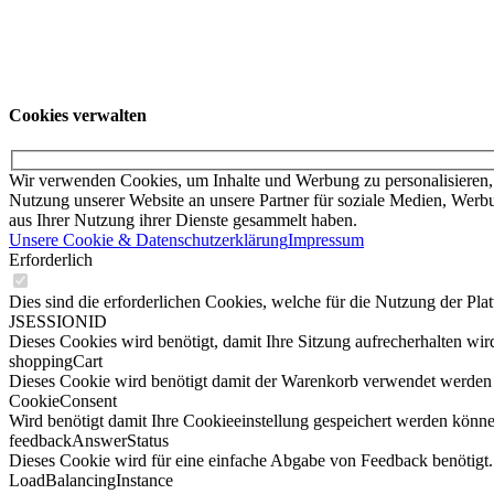
Unsere Angebote richten sich ausschließlich an Unternehmer. Wir schl
an ihr örtliches College.
© KUKA SE & Co. KGaA
KUKA Customer Service
Impressum
Date
Cookies verwalten
Wir verwenden Cookies, um Inhalte und Werbung zu personalisieren, 
Nutzung unserer Website an unsere Partner für soziale Medien, Werbu
aus Ihrer Nutzung ihrer Dienste gesammelt haben.
Unsere Cookie & Datenschutzerklärung
Impressum
Erforderlich
Dies sind die erforderlichen Cookies, welche für die Nutzung der Pla
JSESSIONID
Dieses Cookies wird benötigt, damit Ihre Sitzung aufrecherhalten wird
shoppingCart
Dieses Cookie wird benötigt damit der Warenkorb verwendet werden
CookieConsent
Wird benötigt damit Ihre Cookieeinstellung gespeichert werden könne
feedbackAnswerStatus
Dieses Cookie wird für eine einfache Abgabe von Feedback benötigt.
LoadBalancingInstance