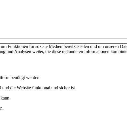
ießen keine Verträge mit Verbrauchern. Schulen und Privatpersonen wen
nschutzerklärung
Cookies verwalten
um Funktionen für soziale Medien bereitzustellen und um unseren Date
ng und Analysen weiter, die diese mit anderen Informationen kombinier
ttform benötigt werden.
 und die Website funktional und sicher ist.
 kann.
n.