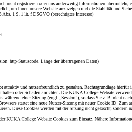
sich nicht registrieren oder uns anderweitig Informationen übermitteln
derlich, um Ihnen unsere Website anzuzeigen und die Stabilität und Sic
6 Abs. 1 S. 1 lit. f DSGVO (berechtigtes Interesse).
t
ion, http-Statuscode, Länge der übertragenen Daten)
tiv und nutzerfreundlich zu gestalten. Rechtsgrundlage hierfür ist A
 enthalten oder Schaden anrichten. Die KUKA College Website verwend
hrend einer Sitzung (engl. „Session“), so dass Sie z. B. nicht nach d
rowsers startet eine neue Nutzer-Sitzung mit neuer Cookie ID. Zum 
zieren. Diese Cookies werden mit der Sitzung nicht gelöscht, sondern na
 KUKA College Website Cookies zum Einsatz. Nähere Informationen 