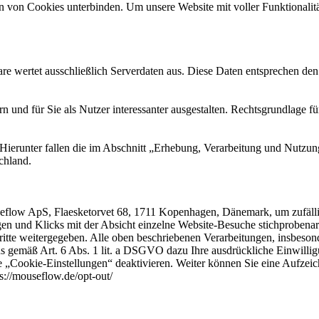
von Cookies unterbinden. Um unsere Website mit voller Funktionalität
are wertet ausschließlich Serverdaten aus. Diese Daten entsprechen d
nd für Sie als Nutzer interessanter ausgestalten. Rechtsgrundlage für d
 Hierunter fallen die im Abschnitt „Erhebung, Verarbeitung und Nutz
chland.
flow ApS, Flaesketorvet 68, 1711 Kopenhagen, Dänemark, um zufällig
n und Klicks mit der Absicht einzelne Website-Besuche stichprobenart
Dritte weitergegeben. Alle oben beschriebenen Verarbeitungen, insbeso
emäß Art. 6 Abs. 1 lit. a DSGVO dazu Ihre ausdrückliche Einwilligung 
e „Cookie-Einstellungen“ deaktivieren. Weiter können Sie eine Aufzeich
s://mouseflow.de/opt-out/