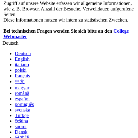
Zugriff auf unsere Website erfassen wir allgemeine Informationen,
wie z. B. Browser, Anzahl der Besuche, Verweildauer, aufgerufene
Seiten.
Diese Informationen nutzen wir intern zu statistischen Zwecken.
Bei technischen Fragen wenden Sie sich bitte an den
College
Webmaster
Deutsch
Deutsch
English
italiano
polski
français
中文
magyar
română
español
português
svenska
Türkçe
čeština
suomi
Dansk
日本語