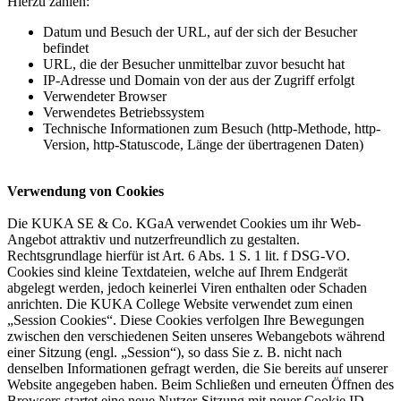
Hierzu zählen:
Datum und Besuch der URL, auf der sich der Besucher
befindet
URL, die der Besucher unmittelbar zuvor besucht hat
IP-Adresse und Domain von der aus der Zugriff erfolgt
Verwendeter Browser
Verwendetes Betriebssystem
Technische Informationen zum Besuch (http-Methode, http-
Version, http-Statuscode, Länge der übertragenen Daten)
Verwendung von Cookies
Die KUKA SE & Co. KGaA verwendet Cookies um ihr Web-
Angebot attraktiv und nutzerfreundlich zu gestalten.
Rechtsgrundlage hierfür ist Art. 6 Abs. 1 S. 1 lit. f DSG-VO.
Cookies sind kleine Textdateien, welche auf Ihrem Endgerät
abgelegt werden, jedoch keinerlei Viren enthalten oder Schaden
anrichten. Die KUKA College Website verwendet zum einen
„Session Cookies“. Diese Cookies verfolgen Ihre Bewegungen
zwischen den verschiedenen Seiten unseres Webangebots während
einer Sitzung (engl. „Session“), so dass Sie z. B. nicht nach
denselben Informationen gefragt werden, die Sie bereits auf unserer
Website angegeben haben. Beim Schließen und erneuten Öffnen des
Browsers startet eine neue Nutzer-Sitzung mit neuer Cookie ID.