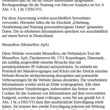
verbessern und für Sie als Nutzer interessanter ausgestalten.
Rechtsgrundlage für die Nutzung von Sitecore Analytics ist Art. 6
Abs. 1 S. 1 lit. f DSGVO.
Für diese Auswertung werden ausschließlich Serverdaten
verwendet. Hierunter fallen die im Abschnitt „Erhebung,
Verarbeitung und Nutzung personenbezogener Daten“ genannten
Daten. Die so erhobenen Informationen speichern wir ausschließlich
auf einem Server in Deutschland.
Mouseflow (Mouseflow ApS)
Diese Website verwendet Mouseflow, ein Webanalyse-Tool der
Mouseflow ApS, Flaesketorvet 68, 1711 Kopenhagen, Dänemark,
um zufällig ausgewählte einzelne Besuche (nur mit
pseudonymisierter IP-Adresse) aufzuzeichnen. So entsteht ein
Protokoll der Mausbewegungen und Klicks mit der Absicht einzelne
Website-Besuche stichprobenartig abzuspielen und potenzielle
Verbesserungen für die Website daraus abzuleiten. Die verarbeiteten
Informationen werden nicht an Dritte weitergegeben. Alle oben
beschriebenen Verarbeitungen, insbesondere das Setzen von
Cookies für das Auslesen von Informationen auf dem verwendeten
Endgerät, werden nur dann vollzogen, wenn Sie uns gemäß Art. 6
Abs. 1 lit. a DSGVO dazu Ihre ausdrückliche Einwilligung erteilt
haben. Sie können Ihre erteilte Einwilligung jederzeit mit Wirkung