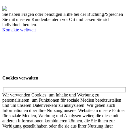
5033 Buchs
Sie haben Fragen oder benötigen Hilfe bei der Buchung?
Sprechen
Sie mit unseren Kundenberatern vor Ort und lassen Sie sich
individuell beraten.
Kontakte weltweit
Unsere Angebote richten sich ausschließlich an Unternehmer. Wir
schließen keine Verträge mit Verbrauchern. Schulen und
Privatpersonen wenden sich für weitere Informationen und die dort
gültigen Preise bitte an ihr örtliches College.
© KUKA SE & Co. KGaA
KUKA Customer
Service
Impressum
Datenschutzerklärung
Cookies verwalten
Cookies verwalten
Wir verwenden Cookies, um Inhalte und Werbung zu
personalisieren, um Funktionen für soziale Medien bereitzustellen
und um unseren Datenverkehr zu analysieren. Wir geben auch
Informationen über Ihre Nutzung unserer Website an unsere Partner
für soziale Medien, Werbung und Analysen weiter, die diese mit
anderen Informationen kombinieren können, die Sie ihnen zur
Verfügung gestellt haben oder die sie aus Ihrer Nutzung ihrer