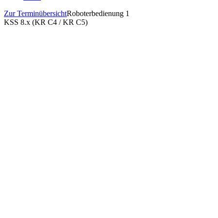
Zur Terminübersicht
Roboterbedienung 1
KSS 8.x (KR C4 / KR C5)
Details
Zeitraum:
Di. 08. - Mi. 09.07.2025
Schulungszeiten:
08:00 - 17:00 Uhr CET
Erster Tag
08:15
Uhr
abweichend:
KUKA CEE GmbH,
Anbieter
Steyregg,Zweigniederlassung Buchs, CH Buchs
Buchungsschluss
01.07.2025
Teilnehmer
8
Freie Plätze
8
Sprache
Deutsch
Netto Preis
1.390,00 CHF
Kontakt
Telefon
+41 62 555 25 25
Email
college.ch@kuka.com
Veranstaltungsort
Ort
KUKA College Buchs
Heinrich Wehrli-Strasse 27
Anschrift