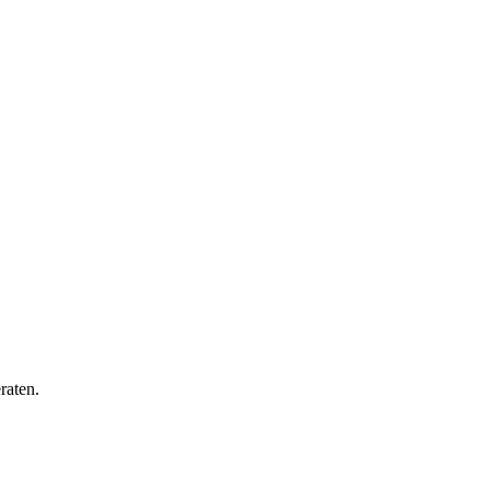
raten.
den sich für weitere Informationen und die dort gültigen Preise bitte