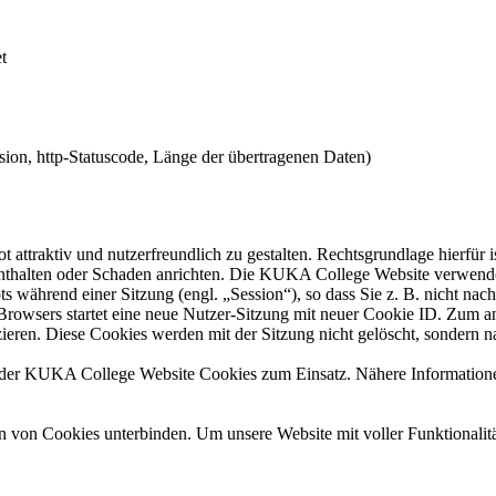
t
ion, http-Statuscode, Länge der übertragenen Daten)
tiv und nutzerfreundlich zu gestalten. Rechtsgrundlage hierfür ist A
 enthalten oder Schaden anrichten. Die KUKA College Website verwend
hrend einer Sitzung (engl. „Session“), so dass Sie z. B. nicht nach d
rowsers startet eine neue Nutzer-Sitzung mit neuer Cookie ID. Zum 
zieren. Diese Cookies werden mit der Sitzung nicht gelöscht, sondern na
 KUKA College Website Cookies zum Einsatz. Nähere Informationen 
von Cookies unterbinden. Um unsere Website mit voller Funktionalität