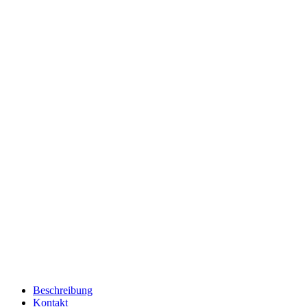
Seminarsuche
Kontakt
Bundles
Lernpfade
Suche
Sprache
Warenkorb
Anmelden
Seminarsuche
Contact
Bundles
Lernpfade
Anmelden
Sprache
Mein Konto
Sprache
Wählen Sie eine Sprache:
Wählen Sie eine Sprache:
Finden Sie ihre Bildungsprodukte
Beschreibung
Kontakt