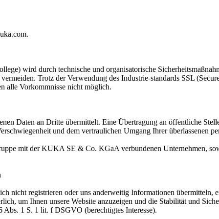
kuka.com.
wird durch technische und organisatorische Sicherheitsmaßnahmen g
u vermeiden. Trotz der Verwendung des Industrie-standards SSL (Secur
gen alle Vorkommnisse nicht möglich.
en Daten an Dritte übermittelt. Eine Übertragung an öffentliche Stel
r Verschwiegenheit und dem vertraulichen Umgang Ihrer überlassenen pe
Gruppe mit der KUKA SE & Co. KGaA verbundenen Unternehmen, sowie 
n
sich nicht registrieren oder uns anderweitig Informationen übermitteln
derlich, um Ihnen unsere Website anzuzeigen und die Stabilität und Sic
6 Abs. 1 S. 1 lit. f DSGVO (berechtigtes Interesse).