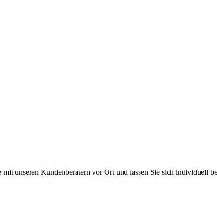
videos
e
rm
 mit unseren Kundenberatern vor Ort und lassen Sie sich individuell be
ießen keine Verträge mit Verbrauchern. Schulen und Privatpersonen wen
nschutzerklärung
Cookies verwalten