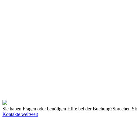
Lerndauer
2 Tage
Unterrichtsmittel und Betreuung
Veranstaltungsort: KUKA College
Methodik: Präsentationen, Fragen und Antworten, Partnerarbeit, Lern
Lehrmittel: Leinwand/Beamer, Whiteboards, Tablets, KUKA Softwar
Schulungsunterlagen: Dokumentation in gedruckter oder digitaler Fo
Praktische Übungen: Praktische Übungen an Schulungsroboterzellen
Kontakt
Telefon:
+1 800 459-6691
E-Mail:
college.us@kuka.com
Kein passender Termin dabei?
Bitte kontaktieren Sie uns!
Sie haben Fragen oder benötigen Hilfe bei der Buchung?
Sprechen Sie
Kontakte weltweit
Unsere Angebote richten sich ausschließlich an Unternehmer. Wir schl
an ihr örtliches College.
© KUKA SE & Co. KGaA
KUKA Customer Service
Impressum
Date