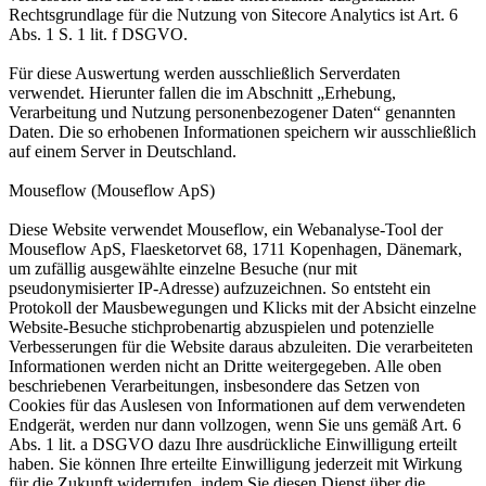
Rechtsgrundlage für die Nutzung von Sitecore Analytics ist Art. 6
Abs. 1 S. 1 lit. f DSGVO.
Für diese Auswertung werden ausschließlich Serverdaten
verwendet. Hierunter fallen die im Abschnitt „Erhebung,
Verarbeitung und Nutzung personenbezogener Daten“ genannten
Daten. Die so erhobenen Informationen speichern wir ausschließlich
auf einem Server in Deutschland.
Mouseflow (Mouseflow ApS)
Diese Website verwendet Mouseflow, ein Webanalyse-Tool der
Mouseflow ApS, Flaesketorvet 68, 1711 Kopenhagen, Dänemark,
um zufällig ausgewählte einzelne Besuche (nur mit
pseudonymisierter IP-Adresse) aufzuzeichnen. So entsteht ein
Protokoll der Mausbewegungen und Klicks mit der Absicht einzelne
Website-Besuche stichprobenartig abzuspielen und potenzielle
Verbesserungen für die Website daraus abzuleiten. Die verarbeiteten
Informationen werden nicht an Dritte weitergegeben. Alle oben
beschriebenen Verarbeitungen, insbesondere das Setzen von
Cookies für das Auslesen von Informationen auf dem verwendeten
Endgerät, werden nur dann vollzogen, wenn Sie uns gemäß Art. 6
Abs. 1 lit. a DSGVO dazu Ihre ausdrückliche Einwilligung erteilt
haben. Sie können Ihre erteilte Einwilligung jederzeit mit Wirkung
für die Zukunft widerrufen, indem Sie diesen Dienst über die