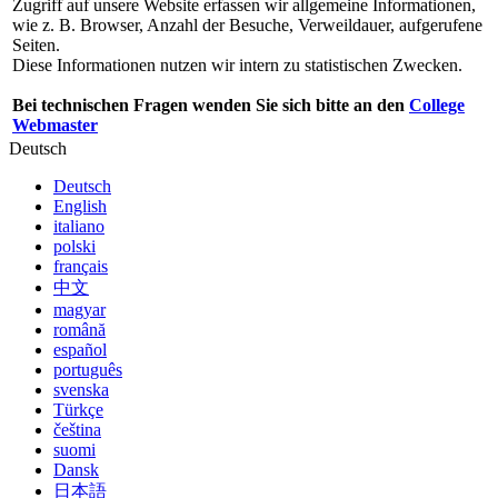
Zugriff auf unsere Website erfassen wir allgemeine Informationen,
wie z. B. Browser, Anzahl der Besuche, Verweildauer, aufgerufene
Seiten.
Diese Informationen nutzen wir intern zu statistischen Zwecken.
Bei technischen Fragen wenden Sie sich bitte an den
College
Webmaster
Deutsch
Deutsch
English
italiano
polski
français
中文
magyar
română
español
português
svenska
Türkçe
čeština
suomi
Dansk
日本語