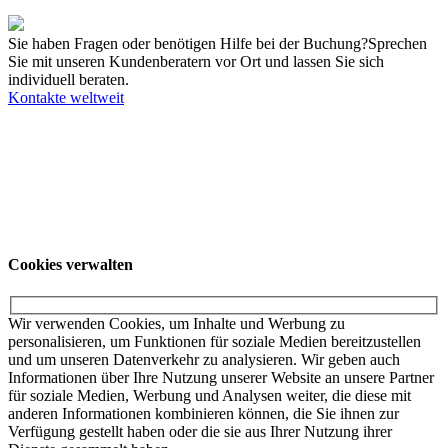
anderen Standorten oder kontaktieren Sie uns direkt!
Alle Termine
Sie haben Fragen oder benötigen Hilfe bei der Buchung?
Sprechen
Sie mit unseren Kundenberatern vor Ort und lassen Sie sich
individuell beraten.
Kontakte weltweit
Unsere Angebote richten sich ausschließlich an Unternehmer. Wir
schließen keine Verträge mit Verbrauchern. Schulen und
Privatpersonen wenden sich für weitere Informationen und die dort
gültigen Preise bitte an ihr örtliches College.
© KUKA SE & Co. KGaA
KUKA Customer
Service
Impressum
Datenschutzerklärung
Cookies verwalten
Cookies verwalten
Wir verwenden Cookies, um Inhalte und Werbung zu
personalisieren, um Funktionen für soziale Medien bereitzustellen
und um unseren Datenverkehr zu analysieren. Wir geben auch
Informationen über Ihre Nutzung unserer Website an unsere Partner
für soziale Medien, Werbung und Analysen weiter, die diese mit
anderen Informationen kombinieren können, die Sie ihnen zur
Verfügung gestellt haben oder die sie aus Ihrer Nutzung ihrer