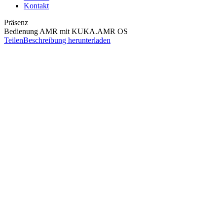
Kontakt
Präsenz
Bedienung AMR mit KUKA.AMR OS
Teilen
Beschreibung herunterladen
Ziel
Ziel des Seminars ist es, folgende Kompetenzen zu erlangen:
Sicher mit dem AMR umgehen und einfache
Wartungstätigkeiten durchführen können
Wissen, wie Störungen zu vermeiden sind und kleinere
Störungen behoben werden können
Den störungsfreien Betrieb beim Be- und Entladen sowie
beim Transport des Transportgutes sicher stellen können
Voraussetzungen
Berufsausbildung
Inhalt
Überblick über Fahrzeug und Bedienelemente
Übersicht Sicherheitsfunktionen
Hinweise zum Be-/Entladevorgang des AMR
Hinweise zum Fahrweg und Umgang mit Hindernissen