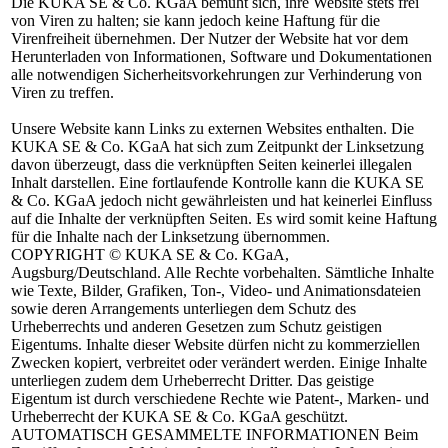
Die KUKA SE & Co. KGaA bemüht sich, ihre Website stets frei
von Viren zu halten; sie kann jedoch keine Haftung für die
Virenfreiheit übernehmen. Der Nutzer der Website hat vor dem
Herunterladen von Informationen, Software und Dokumentationen
alle notwendigen Sicherheitsvorkehrungen zur Verhinderung von
Viren zu treffen.
Unsere Website kann Links zu externen Websites enthalten. Die
KUKA SE & Co. KGaA hat sich zum Zeitpunkt der Linksetzung
davon überzeugt, dass die verknüpften Seiten keinerlei illegalen
Inhalt darstellen. Eine fortlaufende Kontrolle kann die KUKA SE
& Co. KGaA jedoch nicht gewährleisten und hat keinerlei Einfluss
auf die Inhalte der verknüpften Seiten. Es wird somit keine Haftung
für die Inhalte nach der Linksetzung übernommen.
COPYRIGHT
© KUKA SE & Co. KGaA,
Augsburg/Deutschland. Alle Rechte vorbehalten. Sämtliche Inhalte
wie Texte, Bilder, Grafiken, Ton-, Video- und Animationsdateien
sowie deren Arrangements unterliegen dem Schutz des
Urheberrechts und anderen Gesetzen zum Schutz geistigen
Eigentums. Inhalte dieser Website dürfen nicht zu kommerziellen
Zwecken kopiert, verbreitet oder verändert werden. Einige Inhalte
unterliegen zudem dem Urheberrecht Dritter. Das geistige
Eigentum ist durch verschiedene Rechte wie Patent-, Marken- und
Urheberrecht der KUKA SE & Co. KGaA geschützt.
AUTOMATISCH GESAMMELTE INFORMATIONEN
Beim