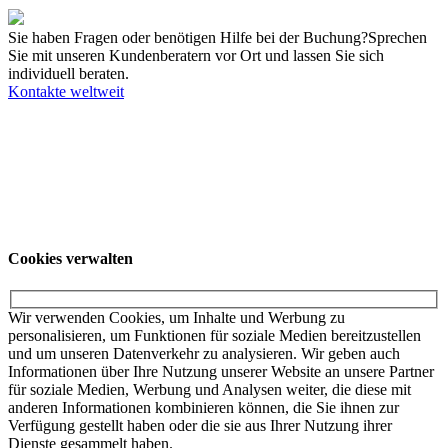
Sie haben Fragen oder benötigen Hilfe bei der Buchung?
Sprechen
Sie mit unseren Kundenberatern vor Ort und lassen Sie sich
individuell beraten.
Kontakte weltweit
Unsere Angebote richten sich ausschließlich an Unternehmer. Wir
schließen keine Verträge mit Verbrauchern. Schulen und
Privatpersonen wenden sich für weitere Informationen und die dort
gültigen Preise bitte an ihr örtliches College.
© KUKA SE & Co. KGaA
KUKA Customer
Service
Impressum
Datenschutzerklärung
Cookies verwalten
Cookies verwalten
Wir verwenden Cookies, um Inhalte und Werbung zu
personalisieren, um Funktionen für soziale Medien bereitzustellen
und um unseren Datenverkehr zu analysieren. Wir geben auch
Informationen über Ihre Nutzung unserer Website an unsere Partner
für soziale Medien, Werbung und Analysen weiter, die diese mit
anderen Informationen kombinieren können, die Sie ihnen zur
Verfügung gestellt haben oder die sie aus Ihrer Nutzung ihrer
Dienste gesammelt haben.