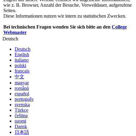
wie z. B. Browser, Anzahl der Besuche, Verweildauer, aufgerufene
Seiten.
Diese Informationen nutzen wir intern zu statistischen Zwecken.
Bei technischen Fragen wenden Sie sich bitte an den
College
Webmaster
Deutsch
Deutsch
English
italiano
polski
français
中文
magyar
română
español
português
svenska
Türkçe
čeština
suomi
Dansk
日本語