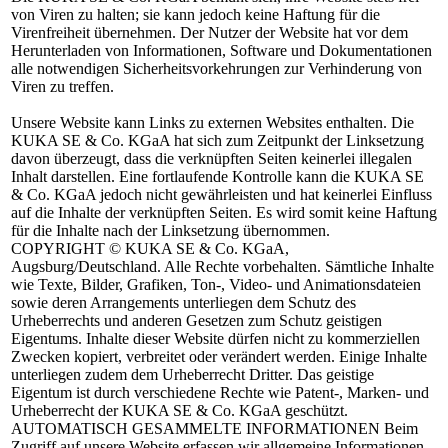
von Viren zu halten; sie kann jedoch keine Haftung für die
Virenfreiheit übernehmen. Der Nutzer der Website hat vor dem
Herunterladen von Informationen, Software und Dokumentationen
alle notwendigen Sicherheitsvorkehrungen zur Verhinderung von
Viren zu treffen.
Unsere Website kann Links zu externen Websites enthalten. Die
KUKA SE & Co. KGaA hat sich zum Zeitpunkt der Linksetzung
davon überzeugt, dass die verknüpften Seiten keinerlei illegalen
Inhalt darstellen. Eine fortlaufende Kontrolle kann die KUKA SE
& Co. KGaA jedoch nicht gewährleisten und hat keinerlei Einfluss
auf die Inhalte der verknüpften Seiten. Es wird somit keine Haftung
für die Inhalte nach der Linksetzung übernommen.
COPYRIGHT
© KUKA SE & Co. KGaA,
Augsburg/Deutschland. Alle Rechte vorbehalten. Sämtliche Inhalte
wie Texte, Bilder, Grafiken, Ton-, Video- und Animationsdateien
sowie deren Arrangements unterliegen dem Schutz des
Urheberrechts und anderen Gesetzen zum Schutz geistigen
Eigentums. Inhalte dieser Website dürfen nicht zu kommerziellen
Zwecken kopiert, verbreitet oder verändert werden. Einige Inhalte
unterliegen zudem dem Urheberrecht Dritter. Das geistige
Eigentum ist durch verschiedene Rechte wie Patent-, Marken- und
Urheberrecht der KUKA SE & Co. KGaA geschützt.
AUTOMATISCH GESAMMELTE INFORMATIONEN
Beim
Zugriff auf unsere Website erfassen wir allgemeine Informationen,