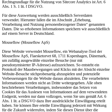
Rechtsgrundlage für die Nutzung von Sitecore Analytics ist Art. 6
Abs. 1 S. 1 lit. f DSGVO.
Für diese Auswertung werden ausschließlich Serverdaten
verwendet. Hierunter fallen die im Abschnitt „Erhebung,
Verarbeitung und Nutzung personenbezogener Daten“ genannten
Daten. Die so erhobenen Informationen speichern wir ausschließlich
auf einem Server in Deutschland.
Mouseflow (Mouseflow ApS)
Diese Website verwendet Mouseflow, ein Webanalyse-Tool der
Mouseflow ApS, Flaesketorvet 68, 1711 Kopenhagen, Dänemark,
um zufällig ausgewählte einzelne Besuche (nur mit
pseudonymisierter IP-Adresse) aufzuzeichnen. So entsteht ein
Protokoll der Mausbewegungen und Klicks mit der Absicht einzelne
Website-Besuche stichprobenartig abzuspielen und potenzielle
Verbesserungen für die Website daraus abzuleiten. Die verarbeiteten
Informationen werden nicht an Dritte weitergegeben. Alle oben
beschriebenen Verarbeitungen, insbesondere das Setzen von
Cookies für das Auslesen von Informationen auf dem verwendeten
Endgerät, werden nur dann vollzogen, wenn Sie uns gemäß Art. 6
Abs. 1 lit. a DSGVO dazu Ihre ausdrückliche Einwilligung erteilt
haben. Sie können Ihre erteilte Einwilligung jederzeit mit Wirkung
für die Zukunft widerrufen, indem Sie diesen Dienst über die