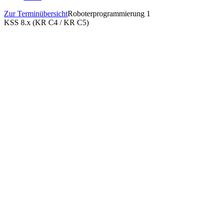
Zur Terminübersicht
Roboterprogrammierung 1
KSS 8.x (KR C4 / KR C5)
Details
Zeitraum:
Mo. 13. - Fr. 17.07.2026
Schulungszeiten:
08:00 - 16:00 Uhr EST
KUKA Robotics Corporation, US Shelby
Anbieter
TownshipMacomb
Buchungsschluss
10.07.2026
Teilnehmer
12
Freie Plätze
12
Sprache
Englisch
Netto Preis
3.200,00 USD
Kontakt
Telefon
+1 800 459-6691
Email
college.us@kuka.com
Veranstaltungsort
Ort
Greenville Tech Center for Manufacturing
575 Millennium Blvd.
Anschrift
29607 Greenville
Dokumente