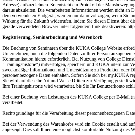
Adresse) aufzuzeichnen. So entsteht ein Protokoll der Mausbewegunge
daraus abzuleiten. Die verarbeiteten Informationen werden nicht an 
dem verwendeten Endgerät, werden nur dann vollzogen, wenn Sie uns g
Wirkung für die Zukunft widerrufen, indem Sie diesen Dienst über di
gerade verwendeten Browser unter folgendem Link deaktivieren: http
Registrierung, Seminarbuchung und Warenkorb
Die Buchung von Seminaren über die KUKA College Website erfordert
Unternehmen, auch die folgenden Daten zu Ihrer Person anzugeben:
Kommunikation hierzu erforderlich. Bei Nutzung von College Dienst
"Trainingshistorie") mitverfolgen, speichern und KUKA intern zur Ver
zweckmäßige Informationen und Unterstützung zu Produkten oder Dienst
personenbezogene Daten enthalten. Sofern Sie sich bei my.KUKA regis
Sie wird auf dieselbe Art und Weise Dritten zur Verfügung gestellt wie
Ihre Trainingshistorie wird verarbeitet, bis Sie Ihr Benutzerkonto sch
Bei einer Buchung von Leistungen des KUKA College per E-Mail (n
verarbeitet.
Rechtsgrundlage für die Verarbeitung dieser personenbezogenen Daten i
Bei der Verwendung des Warenkorbs wird ein Cookie erstellt und au
angezeigt. Dies soll Ihnen eine möglichst komfortable Nutzung des Wa