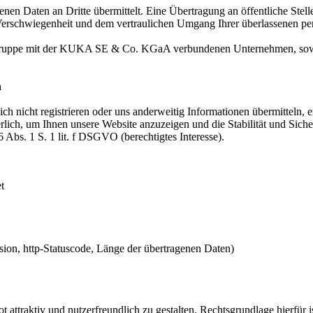
en Daten an Dritte übermittelt. Eine Übertragung an öffentliche Stel
r Verschwiegenheit und dem vertraulichen Umgang Ihrer überlassenen pe
Gruppe mit der KUKA SE & Co. KGaA verbundenen Unternehmen, sowie 
n
sich nicht registrieren oder uns anderweitig Informationen übermitteln
derlich, um Ihnen unsere Website anzuzeigen und die Stabilität und Sic
6 Abs. 1 S. 1 lit. f DSGVO (berechtigtes Interesse).
t
ion, http-Statuscode, Länge der übertragenen Daten)
tiv und nutzerfreundlich zu gestalten. Rechtsgrundlage hierfür ist A