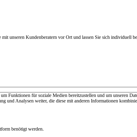
 mit unseren Kundenberatern vor Ort und lassen Sie sich individuell be
ießen keine Verträge mit Verbrauchern. Schulen und Privatpersonen wen
nschutzerklärung
Cookies verwalten
um Funktionen für soziale Medien bereitzustellen und um unseren Date
ng und Analysen weiter, die diese mit anderen Informationen kombinier
ttform benötigt werden.