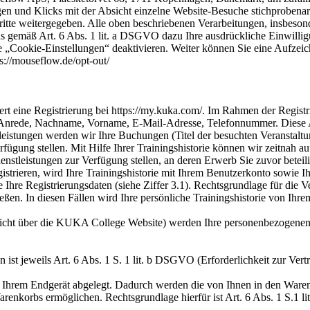
n und Klicks mit der Absicht einzelne Website-Besuche stichprobenart
Dritte weitergegeben. Alle oben beschriebenen Verarbeitungen, insbeso
emäß Art. 6 Abs. 1 lit. a DSGVO dazu Ihre ausdrückliche Einwilligung 
e „Cookie-Einstellungen“ deaktivieren. Weiter können Sie eine Aufzeich
s://mouseflow.de/opt-out/
 eine Registrierung bei https://my.kuka.com/. Im Rahmen der Registr
 Anrede, Nachname, Vorname, E-Mail-Adresse, Telefonnummer. Diese A
leistungen werden wir Ihre Buchungen (Titel der besuchten Veranstalt
fügung stellen. Mit Hilfe Ihrer Trainingshistorie können wir zeitnah a
leistungen zur Verfügung stellen, an deren Erwerb Sie zuvor beteiligt
trieren, wird Ihre Trainingshistorie mit Ihrem Benutzerkonto sowie Ih
 Ihre Registrierungsdaten (siehe Ziffer 3.1). Rechtsgrundlage für die Ve
ließen. In diesen Fällen wird Ihre persönliche Trainingshistorie von Ihr
icht über die KUKA College Website) werden Ihre personenbezogene
st jeweils Art. 6 Abs. 1 S. 1 lit. b DSGVO (Erforderlichkeit zur Vertr
f Ihrem Endgerät abgelegt. Dadurch werden die von Ihnen in den Ware
renkorbs ermöglichen. Rechtsgrundlage hierfür ist Art. 6 Abs. 1 S.1 li