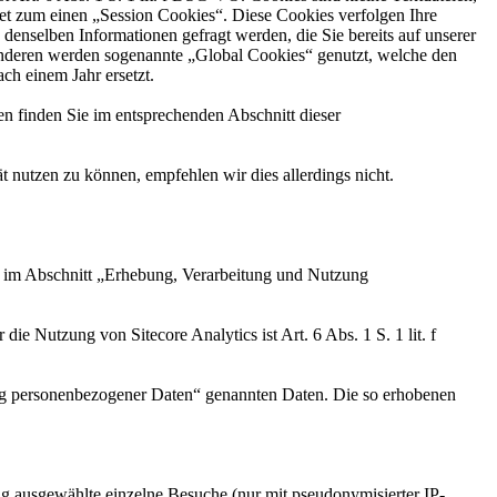
et zum einen „Session Cookies“. Diese Cookies verfolgen Ihre
enselben Informationen gefragt werden, die Sie bereits auf unserer
anderen werden sogenannte „Global Cookies“ genutzt, welche den
ch einem Jahr ersetzt.
finden Sie im entsprechenden Abschnitt dieser
 nutzen zu können, empfehlen wir dies allerdings nicht.
en im Abschnitt „Erhebung, Verarbeitung und Nutzung
ie Nutzung von Sitecore Analytics ist Art. 6 Abs. 1 S. 1 lit. f
ung personenbezogener Daten“ genannten Daten. Die so erhobenen
 ausgewählte einzelne Besuche (nur mit pseudonymisierter IP-