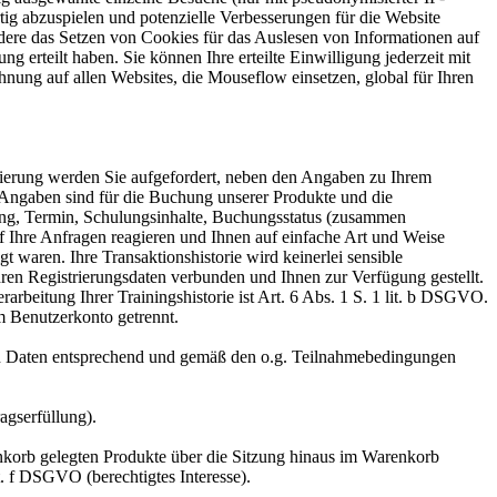
ig abzuspielen und potenzielle Verbesserungen für die Website
ndere das Setzen von Cookies für das Auslesen von Informationen auf
erteilt haben. Sie können Ihre erteilte Einwilligung jederzeit mit
nung auf allen Websites, die Mouseflow einsetzen, global für Ihren
ierung werden Sie aufgefordert, neben den Angaben zu Ihrem
ngaben sind für die Buchung unserer Produkte und die
ung, Termin, Schulungsinhalte, Buchungsstatus (zusammen
uf Ihre Anfragen reagieren und Ihnen auf einfache Art und Weise
 waren. Ihre Transaktionshistorie wird keinerlei sensible
ren Registrierungsdaten verbunden und Ihnen zur Verfügung gestellt.
rarbeitung Ihrer Trainingshistorie ist Art. 6 Abs. 1 S. 1 lit. b DSGVO.
em Benutzerkonto getrennt.
n Daten entsprechend und gemäß den o.g. Teilnahmebedingungen
agserfüllung).
nkorb gelegten Produkte über die Sitzung hinaus im Warenkorb
t. f DSGVO (berechtigtes Interesse).