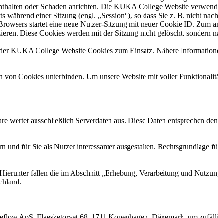
 enthalten oder Schaden anrichten. Die KUKA College Website verwend
hrend einer Sitzung (engl. „Session“), so dass Sie z. B. nicht nach d
rowsers startet eine neue Nutzer-Sitzung mit neuer Cookie ID. Zum 
zieren. Diese Cookies werden mit der Sitzung nicht gelöscht, sondern na
 KUKA College Website Cookies zum Einsatz. Nähere Informationen 
von Cookies unterbinden. Um unsere Website mit voller Funktionalität
are wertet ausschließlich Serverdaten aus. Diese Daten entsprechen d
nd für Sie als Nutzer interessanter ausgestalten. Rechtsgrundlage für d
 Hierunter fallen die im Abschnitt „Erhebung, Verarbeitung und Nutz
chland.
flow ApS, Flaesketorvet 68, 1711 Kopenhagen, Dänemark, um zufällig