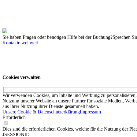
38124 Braunschweig
Dokumente
KUKA College Braunschweig Anfahrtsskizze
137 KB
Hotelliste KUKA College Braunschweig
48 KB
Sie haben Fragen oder benötigen Hilfe bei der Buchung?
Sprechen Sie
Kontakte weltweit
Unsere Angebote richten sich ausschließlich an Unternehmer. Wir schl
an ihr örtliches College.
© KUKA SE & Co. KGaA
KUKA Customer Service
Impressum
Date
Cookies verwalten
Wir verwenden Cookies, um Inhalte und Werbung zu personalisieren, 
Nutzung unserer Website an unsere Partner für soziale Medien, Werbu
aus Ihrer Nutzung ihrer Dienste gesammelt haben.
Unsere Cookie & Datenschutzerklärung
Impressum
Erforderlich
Dies sind die erforderlichen Cookies, welche für die Nutzung der Pla
JSESSIONID