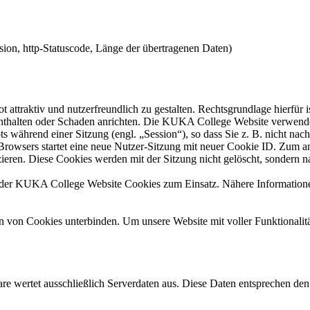
ion, http-Statuscode, Länge der übertragenen Daten)
tiv und nutzerfreundlich zu gestalten. Rechtsgrundlage hierfür ist A
 enthalten oder Schaden anrichten. Die KUKA College Website verwend
hrend einer Sitzung (engl. „Session“), so dass Sie z. B. nicht nach d
rowsers startet eine neue Nutzer-Sitzung mit neuer Cookie ID. Zum 
zieren. Diese Cookies werden mit der Sitzung nicht gelöscht, sondern na
 KUKA College Website Cookies zum Einsatz. Nähere Informationen 
von Cookies unterbinden. Um unsere Website mit voller Funktionalität
are wertet ausschließlich Serverdaten aus. Diese Daten entsprechen d