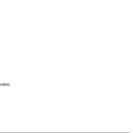
raten.
den sich für weitere Informationen und die dort gültigen Preise bitte