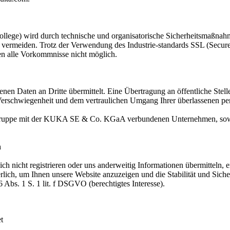
wird durch technische und organisatorische Sicherheitsmaßnahmen g
u vermeiden. Trotz der Verwendung des Industrie-standards SSL (Secur
gen alle Vorkommnisse nicht möglich.
en Daten an Dritte übermittelt. Eine Übertragung an öffentliche Stel
r Verschwiegenheit und dem vertraulichen Umgang Ihrer überlassenen pe
Gruppe mit der KUKA SE & Co. KGaA verbundenen Unternehmen, sowie 
n
sich nicht registrieren oder uns anderweitig Informationen übermitteln
derlich, um Ihnen unsere Website anzuzeigen und die Stabilität und Sic
6 Abs. 1 S. 1 lit. f DSGVO (berechtigtes Interesse).
t