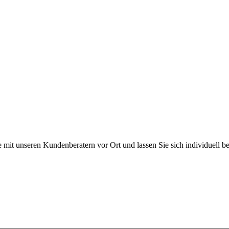
tails
ails
tails
 mit unseren Kundenberatern vor Ort und lassen Sie sich individuell be
ießen keine Verträge mit Verbrauchern. Schulen und Privatpersonen wen
nschutzerklärung
Cookies verwalten