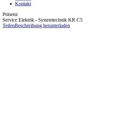
Kontakt
Präsenz
Service Elektrik - Systemtechnik KR C5
Teilen
Beschreibung herunterladen
Ziel
Ziel des Seminars ist es, folgende Kompetenzen zu erlangen:
das Robotersystem unter Berücksichtigung der einschlägigen Si
Datensicherung und Wiederherstellung des Systems durchführ
Fehlerdiagnose in der Robotersteuerung durchführen und St
Voraussetzungen
Elektrofachkraft
Inhalt
Sicherheit im Umgang mit KUKA Schulungsrobotern
Steuerungsvarianten der KR C5 und verfügbare Optionen
Beschreibung der Hardwarekomponenten
Überblick Anlagensicherheit
Überblick Schnittstellen der KR C5
Bedienung des Roboters für Instandhaltungsaufgaben
Justage zur Wiederinbetriebnahme des Roboters nach Reparatu