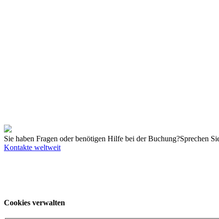
Kontakt
Telefon:
+1 800 459-6691
E-Mail:
college.us@kuka.com
Kein passender Termin dabei?
Bitte kontaktieren Sie uns!
Buchbare Termine in USA
Di. 22.09.2026 - Fr. 25.09.2026
USA, Michigan, Shelby Township
De
Di. 10.11.2026 - Fr. 13.11.2026
USA, Michigan, Shelby Township
Det
Mo. 07.12.2026 - Do. 10.12.2026
USA, South Carolina, Greenville
De
Alle Termine
Sie haben Fragen oder benötigen Hilfe bei der Buchung?
Sprechen Sie
Kontakte weltweit
Unsere Angebote richten sich ausschließlich an Unternehmer. Wir schl
an ihr örtliches College.
© KUKA SE & Co. KGaA
KUKA Customer Service
Impressum
Date
Cookies verwalten