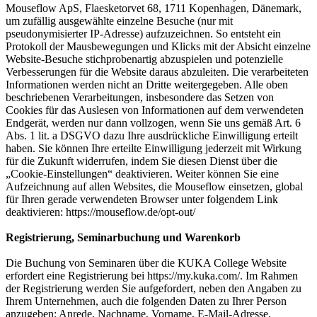
Mouseflow ApS, Flaesketorvet 68, 1711 Kopenhagen, Dänemark,
um zufällig ausgewählte einzelne Besuche (nur mit
pseudonymisierter IP-Adresse) aufzuzeichnen. So entsteht ein
Protokoll der Mausbewegungen und Klicks mit der Absicht einzelne
Website-Besuche stichprobenartig abzuspielen und potenzielle
Verbesserungen für die Website daraus abzuleiten. Die verarbeiteten
Informationen werden nicht an Dritte weitergegeben. Alle oben
beschriebenen Verarbeitungen, insbesondere das Setzen von
Cookies für das Auslesen von Informationen auf dem verwendeten
Endgerät, werden nur dann vollzogen, wenn Sie uns gemäß Art. 6
Abs. 1 lit. a DSGVO dazu Ihre ausdrückliche Einwilligung erteilt
haben. Sie können Ihre erteilte Einwilligung jederzeit mit Wirkung
für die Zukunft widerrufen, indem Sie diesen Dienst über die
„Cookie-Einstellungen“ deaktivieren. Weiter können Sie eine
Aufzeichnung auf allen Websites, die Mouseflow einsetzen, global
für Ihren gerade verwendeten Browser unter folgendem Link
deaktivieren: https://mouseflow.de/opt-out/
Registrierung, Seminarbuchung und Warenkorb
Die Buchung von Seminaren über die KUKA College Website
erfordert eine Registrierung bei https://my.kuka.com/. Im Rahmen
der Registrierung werden Sie aufgefordert, neben den Angaben zu
Ihrem Unternehmen, auch die folgenden Daten zu Ihrer Person
anzugeben: Anrede, Nachname, Vorname, E-Mail-Adresse,