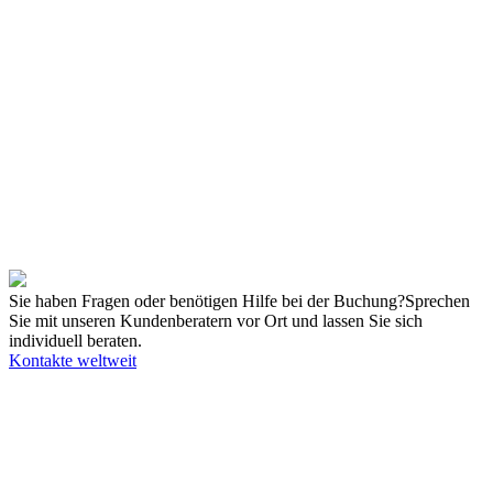
Fax
+49 821 797-2340
Email
college.robotics.de@kuka.com
Veranstaltungsort
Ort
KUKA College Augsburg
Zugspitzstr. 140
Anschrift
86165 Augsburg
Dokumente
KUKA College Augsburg Anfahrtsskizze
80 KB
Hotelliste KUKA College Augsburg
133 KB
Parkplätze KUKA College Augsburg
1 MB
Sie haben Fragen oder benötigen Hilfe bei der Buchung?
Sprechen
Sie mit unseren Kundenberatern vor Ort und lassen Sie sich
individuell beraten.
Kontakte weltweit
Unsere Angebote richten sich ausschließlich an Unternehmer. Wir
schließen keine Verträge mit Verbrauchern. Schulen und
Privatpersonen wenden sich für weitere Informationen und die dort
gültigen Preise bitte an ihr örtliches College.
© KUKA SE & Co. KGaA
KUKA Customer