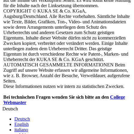
auf die Inhalte der verknüpften Seiten. Es wird somit keine Haftung
für die Inhalte nach der Linksetzung übernommen.
COPYRIGHT
© KUKA SE & Co. KGaA,
Augsburg/Deutschland. Alle Rechte vorbehalten. Sämtliche Inhalte
wie Texte, Bilder, Grafiken, Ton-, Video- und Animationsdateien
sowie deren Arrangements unterliegen dem Schutz des
Urheberrechts und anderen Gesetzen zum Schutz geistigen
Eigentums. Inhalte dieser Website dürfen nicht zu kommerziellen
Zwecken kopiert, verbreitet oder verändert werden. Einige Inhalte
unterliegen zudem dem Urheberrecht Dritter. Das geistige
Eigentum ist durch verschiedene Rechte wie Patent-, Marken- und
Urheberrecht der KUKA SE & Co. KGaA geschützt.
AUTOMATISCH GESAMMELTE INFORMATIONEN
Beim
Zugriff auf unsere Website erfassen wir allgemeine Informationen,
wie z. B. Browser, Anzahl der Besuche, Verweildauer, aufgerufene
Seiten.
Diese Informationen nutzen wir intern zu statistischen Zwecken.
Bei technischen Fragen wenden Sie sich bitte an den
College
Webmaster
Deutsch
Deutsch
English
italiano