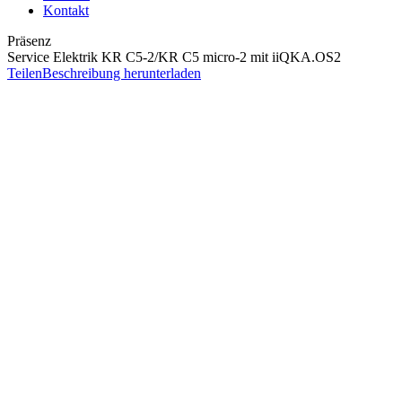
Kontakt
Präsenz
Service Elektrik KR C5-2/KR C5 micro-2 mit iiQKA.OS2
Teilen
Beschreibung herunterladen
Ziel
Ziel des Seminars ist es, folgende Kompetenzen zu erlangen:
Überblick Hard- und Software
Kennenlernen und Verwenden der Software iiQWorks.Cockpit
Sicherheitstechnik ARGUS verstehen
Installation, Update und Erweiterung der Software auf der KR
Datensicherung und Systemwiederherstellung
Fehlerdiagnose durchführen
Fehlerbehebung durch Komponententausch
Voraussetzungen
Elektrofachkraft
Inhalt
Sicherheit im Umgang mit KUKA Robotern
Aufbau und Funktion eines KUKA Robotersystems
Sicherer Umgang mit der Software