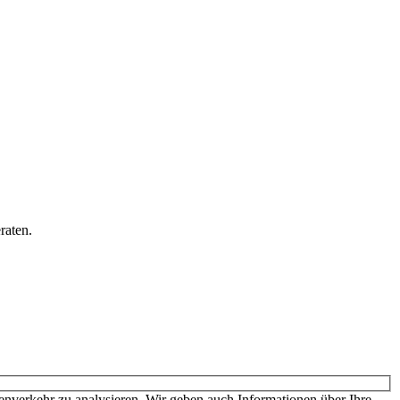
raten.
den sich für weitere Informationen und die dort gültigen Preise bitte
nverkehr zu analysieren. Wir geben auch Informationen über Ihre