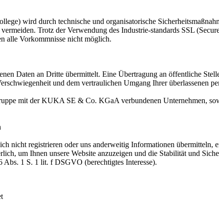
wird durch technische und organisatorische Sicherheitsmaßnahmen g
u vermeiden. Trotz der Verwendung des Industrie-standards SSL (Secur
gen alle Vorkommnisse nicht möglich.
en Daten an Dritte übermittelt. Eine Übertragung an öffentliche Stel
r Verschwiegenheit und dem vertraulichen Umgang Ihrer überlassenen pe
Gruppe mit der KUKA SE & Co. KGaA verbundenen Unternehmen, sowie 
n
sich nicht registrieren oder uns anderweitig Informationen übermitteln
derlich, um Ihnen unsere Website anzuzeigen und die Stabilität und Sic
6 Abs. 1 S. 1 lit. f DSGVO (berechtigtes Interesse).
t