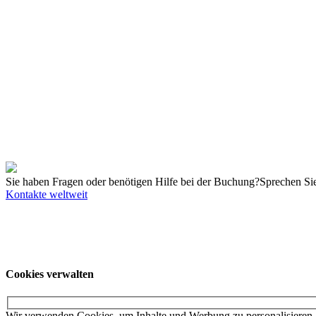
Praktische Übungen: Praktische Übungen an Schulungsroboterzellen
Buchbare Termine
Mo. 19.10.2026 - Mi. 21.10.2026
Deutschland, Braunschweig
Details
Mo. 26.10.2026 - Mi. 28.10.2026
Deutschland, Augsburg
Details
Di. 27.10.2026 - Do. 29.10.2026
Österreich, Steyregg
Details
Mo. 14.12.2026 - Mi. 16.12.2026
Deutschland, Augsburg
Details
Mo. 25.01.2027 - Mi. 27.01.2027
Deutschland, Braunschweig
Details
Alle Termine
Sie haben Fragen oder benötigen Hilfe bei der Buchung?
Sprechen Sie
Kontakte weltweit
Unsere Angebote richten sich ausschließlich an Unternehmer. Wir schl
an ihr örtliches College.
© KUKA SE & Co. KGaA
KUKA Customer Service
Impressum
Date
Cookies verwalten
Wir verwenden Cookies, um Inhalte und Werbung zu personalisieren, 