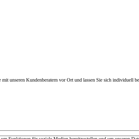
 mit unseren Kundenberatern vor Ort und lassen Sie sich individuell be
ießen keine Verträge mit Verbrauchern. Schulen und Privatpersonen wen
nschutzerklärung
Cookies verwalten
um Funktionen für soziale Medien bereitzustellen und um unseren Date