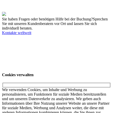
Buchbare Termine in USA
Keine passenden Veranstaltungen gefunden. Versuchen Sie es mit
anderen Standorten oder kontaktieren Sie uns direkt!
Alle Termine
Sie haben Fragen oder benötigen Hilfe bei der Buchung?
Sprechen
Sie mit unseren Kundenberatern vor Ort und lassen Sie sich
individuell beraten.
Kontakte weltweit
Unsere Angebote richten sich ausschließlich an Unternehmer. Wir
schließen keine Verträge mit Verbrauchern. Schulen und
Privatpersonen wenden sich für weitere Informationen und die dort
gültigen Preise bitte an ihr örtliches College.
© KUKA SE & Co. KGaA
KUKA Customer
Service
Impressum
Datenschutzerklärung
Cookies verwalten
Cookies verwalten
Wir verwenden Cookies, um Inhalte und Werbung zu
personalisieren, um Funktionen für soziale Medien bereitzustellen
und um unseren Datenverkehr zu analysieren. Wir geben auch
Informationen über Ihre Nutzung unserer Website an unsere Partner
für soziale Medien, Werbung und Analysen weiter, die diese mit
anderen Informationen kombinieren können, die Sie ihnen zur