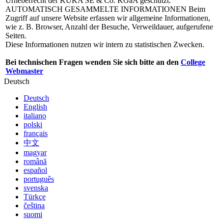
Urheberrecht der KUKA SE & Co. KGaA geschützt.
AUTOMATISCH GESAMMELTE INFORMATIONEN
Beim
Zugriff auf unsere Website erfassen wir allgemeine Informationen,
wie z. B. Browser, Anzahl der Besuche, Verweildauer, aufgerufene
Seiten.
Diese Informationen nutzen wir intern zu statistischen Zwecken.
Bei technischen Fragen wenden Sie sich bitte an den
College
Webmaster
Deutsch
Deutsch
English
italiano
polski
français
中文
magyar
română
español
português
svenska
Türkçe
čeština
suomi