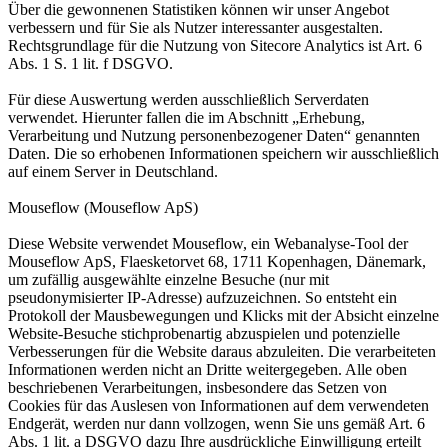
Über die gewonnenen Statistiken können wir unser Angebot
verbessern und für Sie als Nutzer interessanter ausgestalten.
Rechtsgrundlage für die Nutzung von Sitecore Analytics ist Art. 6
Abs. 1 S. 1 lit. f DSGVO.
Für diese Auswertung werden ausschließlich Serverdaten
verwendet. Hierunter fallen die im Abschnitt „Erhebung,
Verarbeitung und Nutzung personenbezogener Daten“ genannten
Daten. Die so erhobenen Informationen speichern wir ausschließlich
auf einem Server in Deutschland.
Mouseflow (Mouseflow ApS)
Diese Website verwendet Mouseflow, ein Webanalyse-Tool der
Mouseflow ApS, Flaesketorvet 68, 1711 Kopenhagen, Dänemark,
um zufällig ausgewählte einzelne Besuche (nur mit
pseudonymisierter IP-Adresse) aufzuzeichnen. So entsteht ein
Protokoll der Mausbewegungen und Klicks mit der Absicht einzelne
Website-Besuche stichprobenartig abzuspielen und potenzielle
Verbesserungen für die Website daraus abzuleiten. Die verarbeiteten
Informationen werden nicht an Dritte weitergegeben. Alle oben
beschriebenen Verarbeitungen, insbesondere das Setzen von
Cookies für das Auslesen von Informationen auf dem verwendeten
Endgerät, werden nur dann vollzogen, wenn Sie uns gemäß Art. 6
Abs. 1 lit. a DSGVO dazu Ihre ausdrückliche Einwilligung erteilt