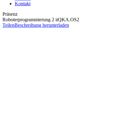
Kontakt
Präsenz
Roboterprogrammierung 2 iiQKA.OS2
Teilen
Beschreibung herunterladen
Ziel
Ziel des Seminars ist es, folgende Kompetenzen zu erlangen:
Einsatz und Möglichkeiten der Entwicklungsumgebung
iiQWorks.Sim (Basic) als Programmierumgebung kennen
mit lokalen, einfachen Variablen Schleifen und
Unterprogrammen in KRL (KUKA Robot Language)
Programme strukturieren können
Anwendermeldungen in KRL programmieren können
Roboterbewegungen mit berechneten Positionen und
Relativbewegungen programmieren können
durch die Anwendung der Interrupt-Programmierung
während der Ausführung von Bewegungsprogrammen auf
Signale von SPS oder Sensorik reagieren können
Voraussetzungen
Seminar: Roboterprogrammierung 1 iiQKA.OS2
ODER Seminar: Inbetriebnahme KR C5-basierter Roboter