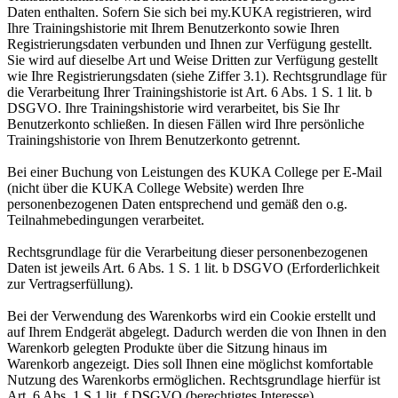
Daten enthalten. Sofern Sie sich bei my.KUKA registrieren, wird
Ihre Trainingshistorie mit Ihrem Benutzerkonto sowie Ihren
Registrierungsdaten verbunden und Ihnen zur Verfügung gestellt.
Sie wird auf dieselbe Art und Weise Dritten zur Verfügung gestellt
wie Ihre Registrierungsdaten (siehe Ziffer 3.1). Rechtsgrundlage für
die Verarbeitung Ihrer Trainingshistorie ist Art. 6 Abs. 1 S. 1 lit. b
DSGVO. Ihre Trainingshistorie wird verarbeitet, bis Sie Ihr
Benutzerkonto schließen. In diesen Fällen wird Ihre persönliche
Trainingshistorie von Ihrem Benutzerkonto getrennt.
Bei einer Buchung von Leistungen des KUKA College per E-Mail
(nicht über die KUKA College Website) werden Ihre
personenbezogenen Daten entsprechend und gemäß den o.g.
Teilnahmebedingungen verarbeitet.
Rechtsgrundlage für die Verarbeitung dieser personenbezogenen
Daten ist jeweils Art. 6 Abs. 1 S. 1 lit. b DSGVO (Erforderlichkeit
zur Vertragserfüllung).
Bei der Verwendung des Warenkorbs wird ein Cookie erstellt und
auf Ihrem Endgerät abgelegt. Dadurch werden die von Ihnen in den
Warenkorb gelegten Produkte über die Sitzung hinaus im
Warenkorb angezeigt. Dies soll Ihnen eine möglichst komfortable
Nutzung des Warenkorbs ermöglichen. Rechtsgrundlage hierfür ist
Art. 6 Abs. 1 S.1 lit. f DSGVO (berechtigtes Interesse).