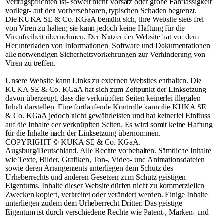
Vertragspflichten ist- soweit nicht Vorsatz oder grobe Fahrlässigkeit
vorliegt- auf den vorhersehbaren, typischen Schaden begrenzt.
Die KUKA SE & Co. KGaA bemüht sich, ihre Website stets frei
von Viren zu halten; sie kann jedoch keine Haftung für die
Virenfreiheit übernehmen. Der Nutzer der Website hat vor dem
Herunterladen von Informationen, Software und Dokumentationen
alle notwendigen Sicherheitsvorkehrungen zur Verhinderung von
Viren zu treffen.
Unsere Website kann Links zu externen Websites enthalten. Die
KUKA SE & Co. KGaA hat sich zum Zeitpunkt der Linksetzung
davon überzeugt, dass die verknüpften Seiten keinerlei illegalen
Inhalt darstellen. Eine fortlaufende Kontrolle kann die KUKA SE
& Co. KGaA jedoch nicht gewährleisten und hat keinerlei Einfluss
auf die Inhalte der verknüpften Seiten. Es wird somit keine Haftung
für die Inhalte nach der Linksetzung übernommen.
COPYRIGHT
© KUKA SE & Co. KGaA,
Augsburg/Deutschland. Alle Rechte vorbehalten. Sämtliche Inhalte
wie Texte, Bilder, Grafiken, Ton-, Video- und Animationsdateien
sowie deren Arrangements unterliegen dem Schutz des
Urheberrechts und anderen Gesetzen zum Schutz geistigen
Eigentums. Inhalte dieser Website dürfen nicht zu kommerziellen
Zwecken kopiert, verbreitet oder verändert werden. Einige Inhalte
unterliegen zudem dem Urheberrecht Dritter. Das geistige
Eigentum ist durch verschiedene Rechte wie Patent-, Marken- und