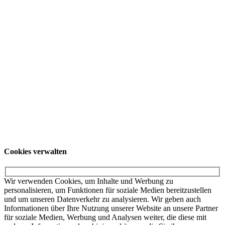
Ort / Art der
Veranstaltung:
Suche starten
Listenansicht
Kalenderansicht
Unsere Angebote richten sich ausschließlich an Unternehmer. Wir
schließen keine Verträge mit Verbrauchern. Schulen und
Privatpersonen wenden sich für weitere Informationen und die dort
gültigen Preise bitte an ihr örtliches College.
© KUKA SE & Co. KGaA
KUKA Customer
Service
Impressum
Datenschutzerklärung
Cookies verwalten
Cookies verwalten
Wir verwenden Cookies, um Inhalte und Werbung zu
personalisieren, um Funktionen für soziale Medien bereitzustellen
und um unseren Datenverkehr zu analysieren. Wir geben auch
Informationen über Ihre Nutzung unserer Website an unsere Partner
für soziale Medien, Werbung und Analysen weiter, die diese mit