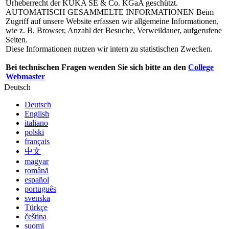
Urheberrecht der KUKA SE & Co. KGaA geschützt.
AUTOMATISCH GESAMMELTE INFORMATIONEN
Beim
Zugriff auf unsere Website erfassen wir allgemeine Informationen,
wie z. B. Browser, Anzahl der Besuche, Verweildauer, aufgerufene
Seiten.
Diese Informationen nutzen wir intern zu statistischen Zwecken.
Bei technischen Fragen wenden Sie sich bitte an den
College
Webmaster
Deutsch
Deutsch
English
italiano
polski
français
中文
magyar
română
español
português
svenska
Türkçe
čeština
suomi