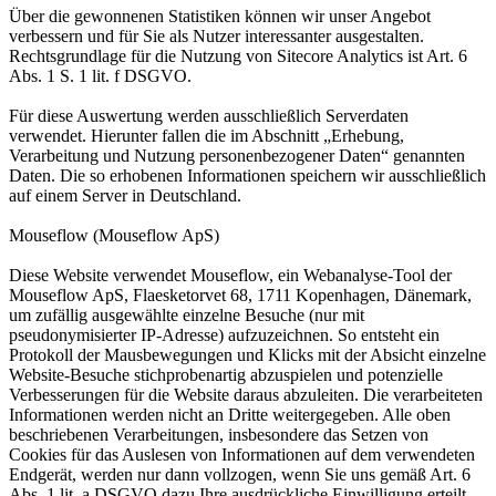
Über die gewonnenen Statistiken können wir unser Angebot
verbessern und für Sie als Nutzer interessanter ausgestalten.
Rechtsgrundlage für die Nutzung von Sitecore Analytics ist Art. 6
Abs. 1 S. 1 lit. f DSGVO.
Für diese Auswertung werden ausschließlich Serverdaten
verwendet. Hierunter fallen die im Abschnitt „Erhebung,
Verarbeitung und Nutzung personenbezogener Daten“ genannten
Daten. Die so erhobenen Informationen speichern wir ausschließlich
auf einem Server in Deutschland.
Mouseflow (Mouseflow ApS)
Diese Website verwendet Mouseflow, ein Webanalyse-Tool der
Mouseflow ApS, Flaesketorvet 68, 1711 Kopenhagen, Dänemark,
um zufällig ausgewählte einzelne Besuche (nur mit
pseudonymisierter IP-Adresse) aufzuzeichnen. So entsteht ein
Protokoll der Mausbewegungen und Klicks mit der Absicht einzelne
Website-Besuche stichprobenartig abzuspielen und potenzielle
Verbesserungen für die Website daraus abzuleiten. Die verarbeiteten
Informationen werden nicht an Dritte weitergegeben. Alle oben
beschriebenen Verarbeitungen, insbesondere das Setzen von
Cookies für das Auslesen von Informationen auf dem verwendeten
Endgerät, werden nur dann vollzogen, wenn Sie uns gemäß Art. 6
Abs. 1 lit. a DSGVO dazu Ihre ausdrückliche Einwilligung erteilt